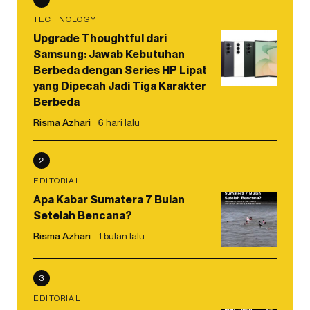
TECHNOLOGY
Upgrade Thoughtful dari
Samsung: Jawab Kebutuhan
Berbeda dengan Series HP Lipat
yang Dipecah Jadi Tiga Karakter
Berbeda
Risma Azhari
6 hari lalu
2
EDITORIAL
Apa Kabar Sumatera 7 Bulan
Setelah Bencana?
Risma Azhari
1 bulan lalu
3
EDITORIAL