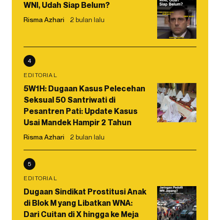
WNI, Udah Siap Belum?
Risma Azhari
2 bulan lalu
4
EDITORIAL
5W1H: Dugaan Kasus Pelecehan
Seksual 50 Santriwati di
Pesantren Pati: Update Kasus
Usai Mandek Hampir 2 Tahun
Risma Azhari
2 bulan lalu
5
EDITORIAL
Dugaan Sindikat Prostitusi Anak
di Blok M yang Libatkan WNA:
Dari Cuitan di X hingga ke Meja