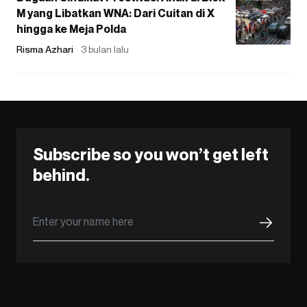
M yang Libatkan WNA: Dari Cuitan di X
hingga ke Meja Polda
Risma Azhari
3 bulan lalu
Subscribe so you won’t get left
behind.