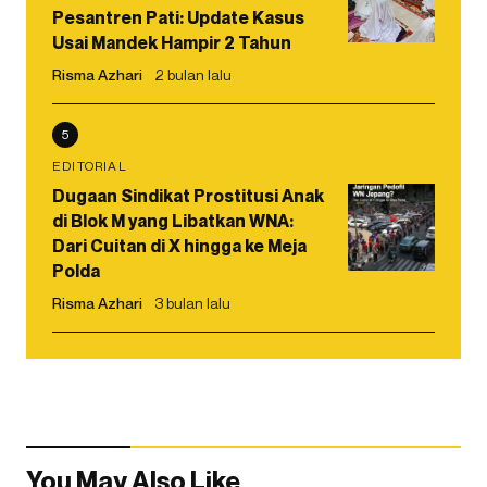
Pesantren Pati: Update Kasus
Usai Mandek Hampir 2 Tahun
Risma Azhari
2 bulan lalu
5
EDITORIAL
Dugaan Sindikat Prostitusi Anak
di Blok M yang Libatkan WNA:
Dari Cuitan di X hingga ke Meja
Polda
Risma Azhari
3 bulan lalu
You May Also Like