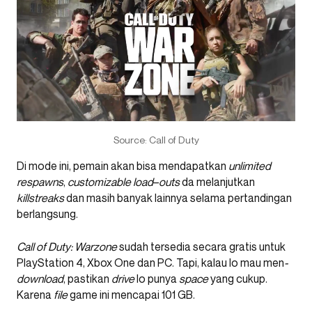
Source: Call of Duty
Di mode ini, pemain akan bisa mendapatkan
unlimited
respawns
,
customizable
load
–
outs
da melanjutkan
killstreaks
dan masih banyak lainnya selama pertandingan
berlangsung.
Call of Duty: Warzone
sudah tersedia secara gratis untuk
PlayStation 4, Xbox One dan PC. Tapi, kalau lo mau men
-
download
, pastikan
drive
lo punya
space
yang cukup.
Karena
file
game ini mencapai 101 GB.