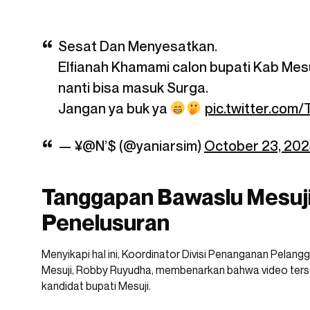
Sesat Dan Menyesatkan.
Elfianah Khamami calon bupati Kab Mes
nanti bisa masuk Surga.
Jangan ya buk ya
pic.twitter.co
— ¥@N’$ (@yaniarsim)
October 23, 20
Tanggapan Bawaslu Mesuj
Penelusuran
Menyikapi hal ini, Koordinator Divisi Penanganan Pela
Mesuji, Robby Ruyudha, membenarkan bahwa video terse
kandidat bupati Mesuji.