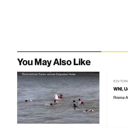
You May Also Like
EDITOR
WNI, U
Risma A