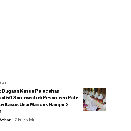
RIAL
: Dugaan Kasus Pelecehan
al 50 Santriwati di Pesantren Pati:
e Kasus Usai Mandek Hampir 2
n
Azhari
2 bulan lalu