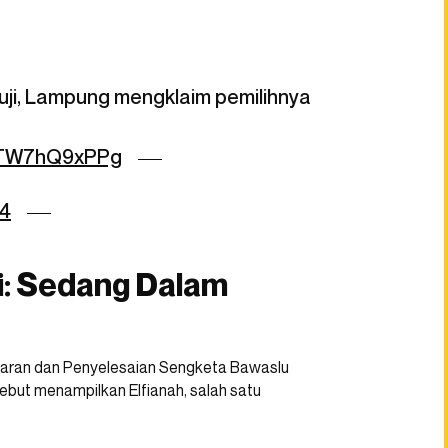
uji, Lampung mengklaim pemilihnya
m/TW7hQ9xPPg
24
i: Sedang Dalam
nggaran dan Penyelesaian Sengketa Bawaslu
but menampilkan Elfianah, salah satu