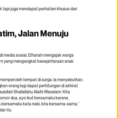
lik tapi juga mendapat perhatian khusus dari
tim, Jalan Menuju
di media sosial, Elfianah mengajak warga
ram yang mengangkat kesejahteraan anak
k memperoleh tempat di surga. Ia menyebutkan,
kan orang lagi dapat perhitungan di akhirat
ulullah Shallallahu Alaihi Wasalam. Kita
 nomor dua, ayo ikut bersamaku karena
 bersamaku kata nabi, kita bersama-sama,”
ar itu.