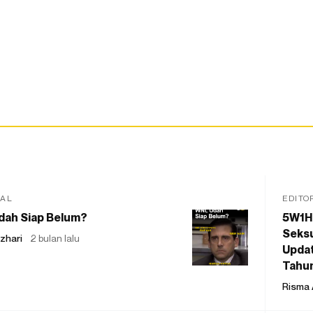
IAL
EDITO
dah Siap Belum?
5W1H
Seksu
zhari
2 bulan lalu
Updat
Tahu
Risma 