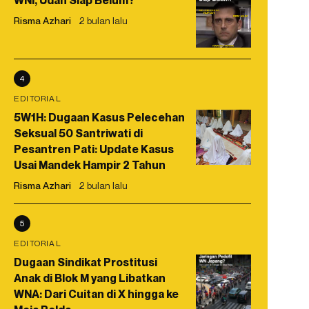
WNI, Udah Siap Belum?
Risma Azhari
2 bulan lalu
4
EDITORIAL
5W1H: Dugaan Kasus Pelecehan
Seksual 50 Santriwati di
Pesantren Pati: Update Kasus
Usai Mandek Hampir 2 Tahun
Risma Azhari
2 bulan lalu
5
EDITORIAL
Dugaan Sindikat Prostitusi
Anak di Blok M yang Libatkan
WNA: Dari Cuitan di X hingga ke