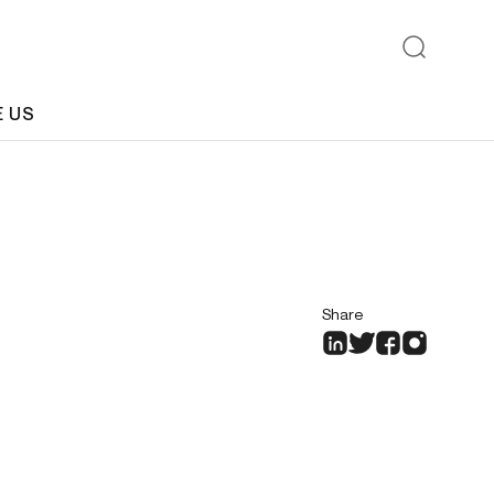
E US
Share