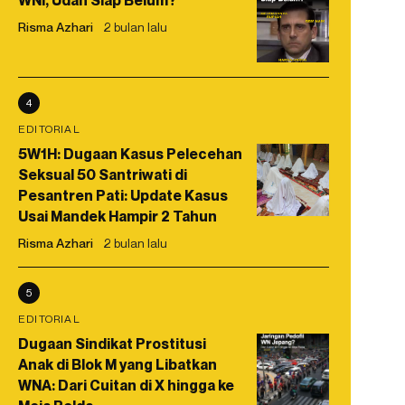
WNI, Udah Siap Belum?
Risma Azhari
2 bulan lalu
4
EDITORIAL
5W1H: Dugaan Kasus Pelecehan
Seksual 50 Santriwati di
Pesantren Pati: Update Kasus
Usai Mandek Hampir 2 Tahun
Risma Azhari
2 bulan lalu
5
EDITORIAL
Dugaan Sindikat Prostitusi
Anak di Blok M yang Libatkan
WNA: Dari Cuitan di X hingga ke