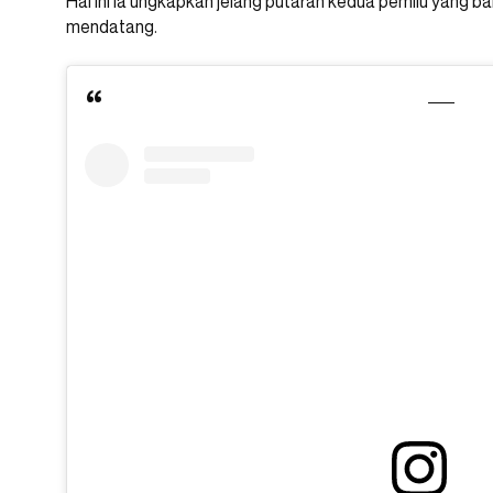
Hal ini ia ungkapkan jelang putaran kedua pemilu yang ba
mendatang.