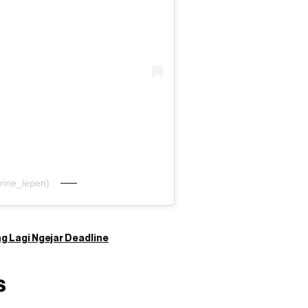
rine_lepen)
g Lagi Ngejar Deadline
s