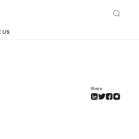
E US
Share