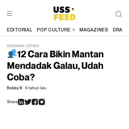
EDITORIAL
POP CULTURE
MAGAZINES
DRAFT
GENERAL OTHER
12 Cara Bikin Mantan
Mendadak Galau, Udah
Coba?
Bobby B
6 tahun lalu
Share