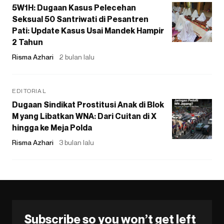
5W1H: Dugaan Kasus Pelecehan
Seksual 50 Santriwati di Pesantren
Pati: Update Kasus Usai Mandek Hampir
2 Tahun
Risma Azhari
2 bulan lalu
EDITORIAL
Dugaan Sindikat Prostitusi Anak di Blok
M yang Libatkan WNA: Dari Cuitan di X
hingga ke Meja Polda
Risma Azhari
3 bulan lalu
Subscribe so you won’t get left