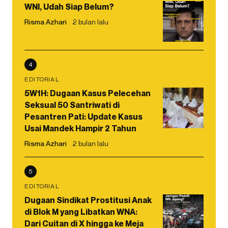
WNI, Udah Siap Belum?
Risma Azhari
2 bulan lalu
4
EDITORIAL
5W1H: Dugaan Kasus Pelecehan
Seksual 50 Santriwati di
Pesantren Pati: Update Kasus
Usai Mandek Hampir 2 Tahun
Risma Azhari
2 bulan lalu
5
EDITORIAL
Dugaan Sindikat Prostitusi Anak
di Blok M yang Libatkan WNA:
Dari Cuitan di X hingga ke Meja