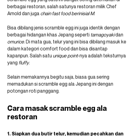
berbagai restoran, salah satunya restoran milik Chef
Arnold dan juga
chain fast food berinisial M
.
Bisa dibilang jenis scramble egg ini juga identik dengan
berbagai hidangan khas Jepang seperti
tamagoyaki
dan
omurice
. Di mata gua, telur yang ini bisa dibilang masuk ke
dalam kategori comfort food dan bisa disantap
kapanpun. Salah satu
unique
point
-nya adalah teksturnya
yang
fluffy
.
Selain memakannya begitu saja, biasa gua sering
memadukan si scramble egg ala Jepang ini dengan
potongan roti panggang.
Cara masak scramble egg ala
restoran
1. Siapkan dua butir telur, kemudian pecahkan dan