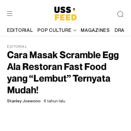
EDITORIAL
POP CULTURE
MAGAZINES
DRAFT
EDITORIAL
Cara Masak Scramble Egg
Ala Restoran Fast Food
yang “Lembut” Ternyata
Mudah!
Stanley Joewono
6 tahun lalu