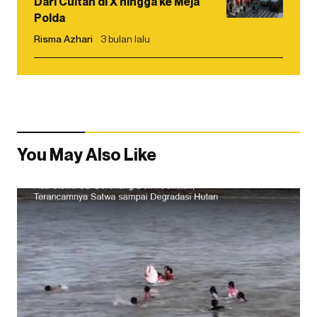
Dari Cuitan di X hingga ke Meja
Polda
Risma Azhari
3 bulan lalu
You May Also Like