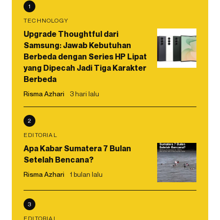
1
TECHNOLOGY
Upgrade Thoughtful dari
Samsung: Jawab Kebutuhan
Berbeda dengan Series HP Lipat
yang Dipecah Jadi Tiga Karakter
Berbeda
Risma Azhari
3 hari lalu
2
EDITORIAL
Apa Kabar Sumatera 7 Bulan
Setelah Bencana?
Risma Azhari
1 bulan lalu
3
EDITORIAL