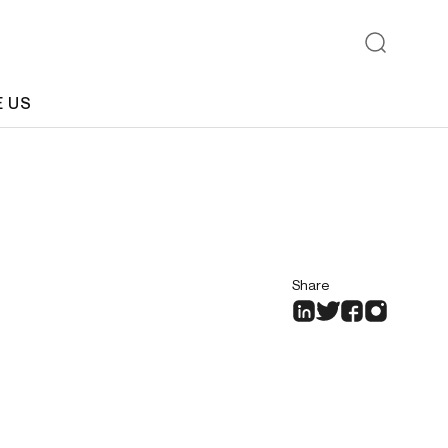
E US
Share