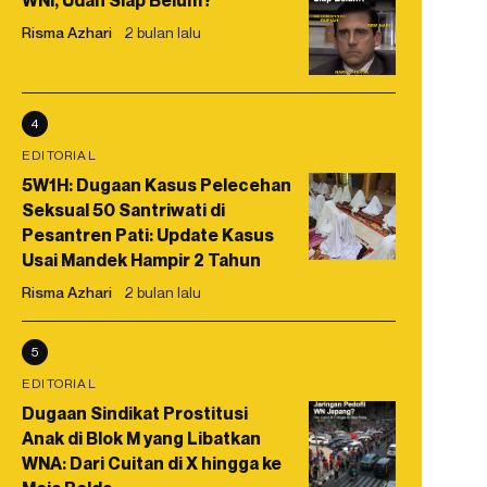
WNI, Udah Siap Belum?
Risma Azhari
2 bulan lalu
4
EDITORIAL
5W1H: Dugaan Kasus Pelecehan
Seksual 50 Santriwati di
Pesantren Pati: Update Kasus
Usai Mandek Hampir 2 Tahun
Risma Azhari
2 bulan lalu
5
EDITORIAL
Dugaan Sindikat Prostitusi
Anak di Blok M yang Libatkan
WNA: Dari Cuitan di X hingga ke