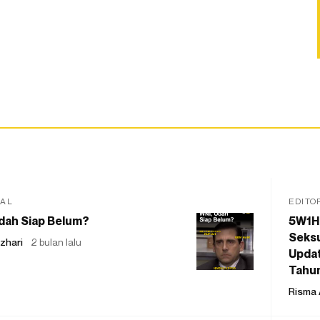
IAL
EDITO
dah Siap Belum?
5W1H
Seksu
zhari
2 bulan lalu
Updat
Tahu
Risma 