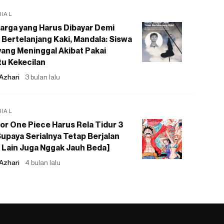
RIAL
arga yang Harus Dibayar Demi
 Bertelanjang Kaki, Mandala: Siswa
ang Meninggal Akibat Pakai
u Kekecilan
Azhari
3 bulan lalu
RIAL
or One Piece Harus Rela Tidur 3
upaya Serialnya Tetap Berjalan
 Lain Juga Nggak Jauh Beda]
Azhari
4 bulan lalu