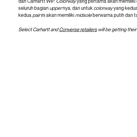
dari Carhartt WIP.
Colorway
yang pertama akan memiliki
seluruh bagian
upper
nya, dan untuk
colorway
yang kedua
kedua
pair
ini akan memiliki
midsole
berwarna putih dan ta
Select Carhartt and
Converse retailers
will be getting thei