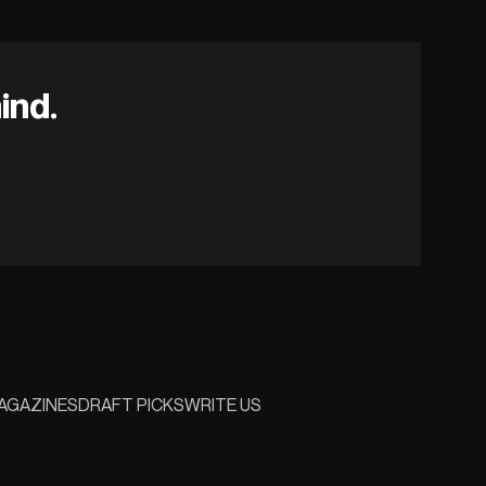
ind.
AGAZINES
DRAFT PICKS
WRITE US