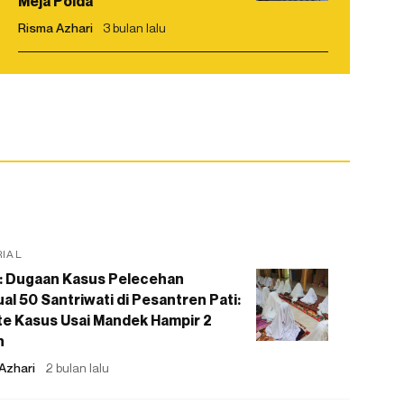
Meja Polda
Risma Azhari
3 bulan lalu
RIAL
: Dugaan Kasus Pelecehan
al 50 Santriwati di Pesantren Pati:
e Kasus Usai Mandek Hampir 2
n
Azhari
2 bulan lalu