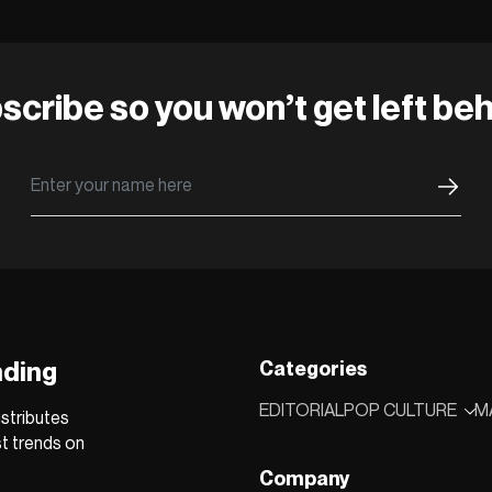
scribe so you won’t get left beh
nding
Categories
EDITORIAL
POP CULTURE
M
stributes
st trends on
Company