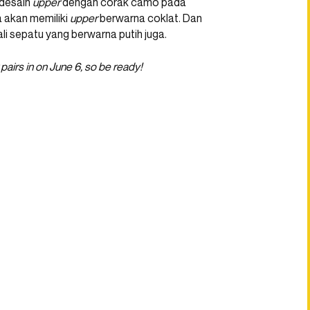
 desain
upper
dengan corak camo pada
 akan memiliki
upper
berwarna coklat. Dan
li sepatu yang berwarna putih juga.
r pairs in on June 6, so be ready!