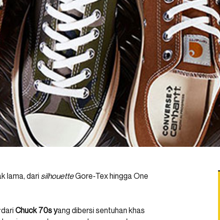
ak lama, dari
silhouette
Gore-Tex hingga One
r
dari
Chuck 70s y
ang dibersi sentuhan khas