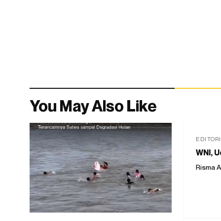
You May Also Like
EDITOR
WNI, U
Risma A