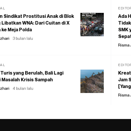
IAL
EDITO
 Sindikat Prostitusi Anak di Blok
Ada H
 Libatkan WNA: Dari Cuitan di X
Tidak
 ke Meja Polda
SMK y
Sepat
zhari
3 bulan lalu
Risma 
IAL
EDITO
Turis yang Berulah, Bali Lagi
Kreat
 Masalah Krisis Sampah
Jam S
[Yang
zhari
4 bulan lalu
Risma 