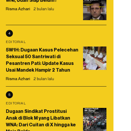
WNI, Udah Siap Belum?
Risma Azhari
2 bulan lalu
4
EDITORIAL
5W1H: Dugaan Kasus Pelecehan
Seksual 50 Santriwati di
Pesantren Pati: Update Kasus
Usai Mandek Hampir 2 Tahun
Risma Azhari
2 bulan lalu
5
EDITORIAL
Dugaan Sindikat Prostitusi
Anak di Blok M yang Libatkan
WNA: Dari Cuitan di X hingga ke