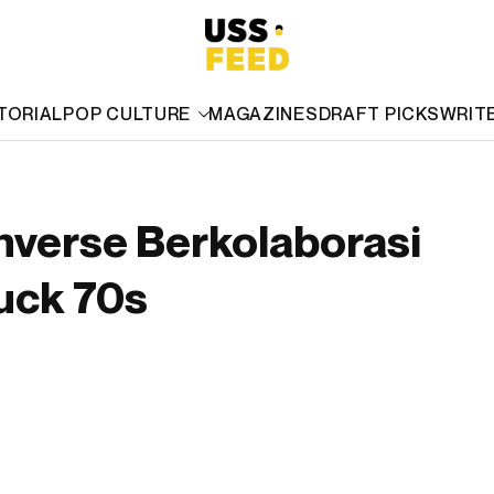
TORIAL
POP CULTURE
MAGAZINES
DRAFT PICKS
WRIT
nverse Berkolaborasi
uck 70s