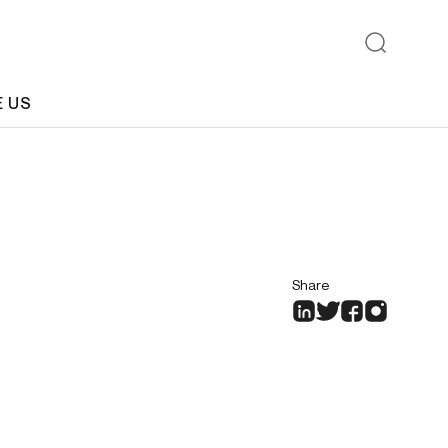
E US
Share