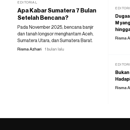
EDITORIAL
EDITOR
Apa Kabar Sumatera 7 Bulan
Dugaan
Setelah Bencana?
M yang
Pada November 2025, bencana banjir
hingga
dan tanah longsor menghantam Aceh,
Risma A
Sumatera Utara, dan Sumatera Barat.
Risma Azhari
1 bulan lalu
EDITOR
Bukan 
Hadapi
Risma A