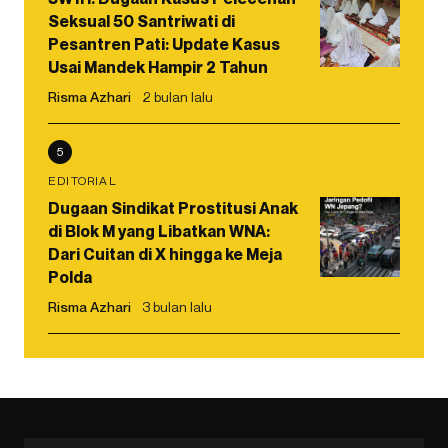
Seksual 50 Santriwati di
Pesantren Pati: Update Kasus
Usai Mandek Hampir 2 Tahun
Risma Azhari
2 bulan lalu
5
EDITORIAL
Dugaan Sindikat Prostitusi Anak
di Blok M yang Libatkan WNA:
Dari Cuitan di X hingga ke Meja
Polda
Risma Azhari
3 bulan lalu