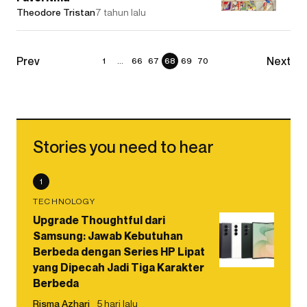
Theodore Tristan
7 tahun lalu
1
...
66
67
68
69
70
Stories you need to hear
1
TECHNOLOGY
Upgrade Thoughtful dari
Samsung: Jawab Kebutuhan
Berbeda dengan Series HP Lipat
yang Dipecah Jadi Tiga Karakter
Berbeda
Risma Azhari
5 hari lalu