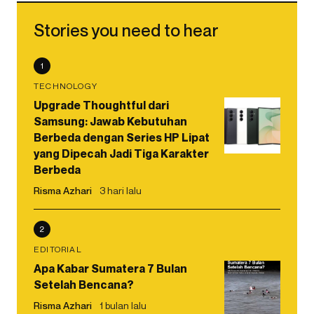
Stories you need to hear
1
TECHNOLOGY
Upgrade Thoughtful dari
Samsung: Jawab Kebutuhan
Berbeda dengan Series HP Lipat
yang Dipecah Jadi Tiga Karakter
Berbeda
Risma Azhari
3 hari lalu
2
EDITORIAL
Apa Kabar Sumatera 7 Bulan
Setelah Bencana?
Risma Azhari
1 bulan lalu