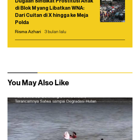
Dugaan Sindikat Prostitusi Anak
di Blok M yang Libatkan WNA:
Dari Cuitan di X hingga ke Meja
Polda
Risma Azhari
3 bulan lalu
You May Also Like