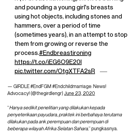
and pounding a young girl's breasts
using hot objects, including stones and
hammers, over a period of time
(sometimes years), in an attempt to stop
them from growing or reverse the
process.
#Endbreastironing
https://t.co/iEG6O9E20I
pic.twitter.com/OtgXTFA2sR
— GIRDLE #EndFGM #Endchildmarriage: News!
Advocacy! (@thegirdlengr)
June 23, 2020
“
Hanya sedikit penelitian yang dilakukan kepada
penyeterikaan payudara, praktek ini berbahaya terutama
dilakukan pada ank perempuan dan perempuan di
beberapa wilayah Afrika Selatan Sahara
,” pungkasnya.