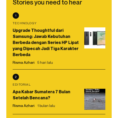
Stories you need to hear
1
TECHNOLOGY
Upgrade Thoughtful dari
Samsung: Jawab Kebutuhan
Berbeda dengan Series HP Lipat
yang Dipecah Jadi Tiga Karakter
Berbeda
Risma Azhari
5 hari lalu
2
EDITORIAL
Apa Kabar Sumatera 7 Bulan
Setelah Bencana?
Risma Azhari
1 bulan lalu