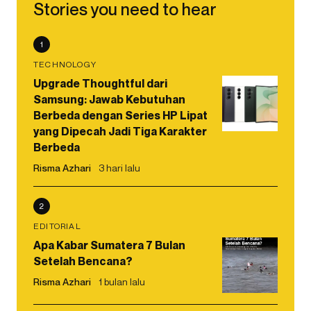
Stories you need to hear
1
TECHNOLOGY
Upgrade Thoughtful dari
Samsung: Jawab Kebutuhan
Berbeda dengan Series HP Lipat
yang Dipecah Jadi Tiga Karakter
Berbeda
Risma Azhari
3 hari lalu
2
EDITORIAL
Apa Kabar Sumatera 7 Bulan
Setelah Bencana?
Risma Azhari
1 bulan lalu