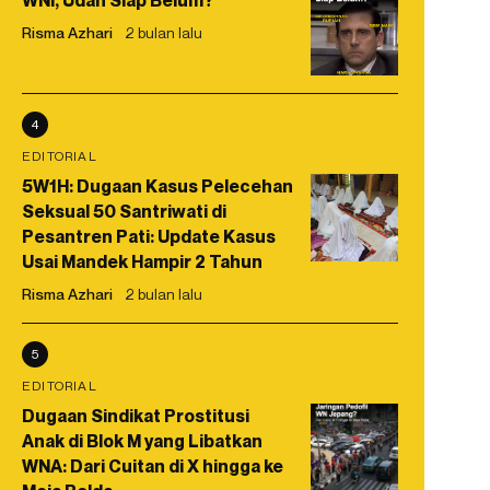
WNI, Udah Siap Belum?
Risma Azhari
2 bulan lalu
4
EDITORIAL
5W1H: Dugaan Kasus Pelecehan
Seksual 50 Santriwati di
Pesantren Pati: Update Kasus
Usai Mandek Hampir 2 Tahun
Risma Azhari
2 bulan lalu
5
EDITORIAL
Dugaan Sindikat Prostitusi
Anak di Blok M yang Libatkan
WNA: Dari Cuitan di X hingga ke