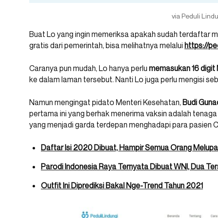
via Peduli Lind
Buat Lo yang ingin memeriksa apakah sudah terdaftar m
gratis dari pemerintah, bisa melihatnya melalui
https://pe
Caranya pun mudah, Lo hanya perlu
memasukan 16 digit
ke dalam laman tersebut. Nanti Lo juga perlu mengisi s
Namun mengingat pidato Menteri Kesehatan,
Budi Gunad
pertama ini yang berhak menerima vaksin adalah tenaga 
yang menjadi garda terdepan menghadapi para pasien Cov
Daftar Isi 2020 Dibuat, Hampir Semua Orang Melup
Parodi Indonesia Raya Ternyata Dibuat WNI, Dua Te
Outfit Ini Diprediksi Bakal Nge-Trend Tahun 2021