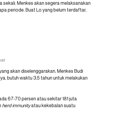
sama sekali. Menkes akan segera melaksanakan
pa periode. Buat Lo yang belum terdaftar,
yat
 yang akan diselenggarakan, Menkes Budi
nya, butuh waktu 3,5 tahun untuk melakukan
ada 67-70 persen atau sekitar 181 juta
n
herd immunity
atau kekebalan suatu