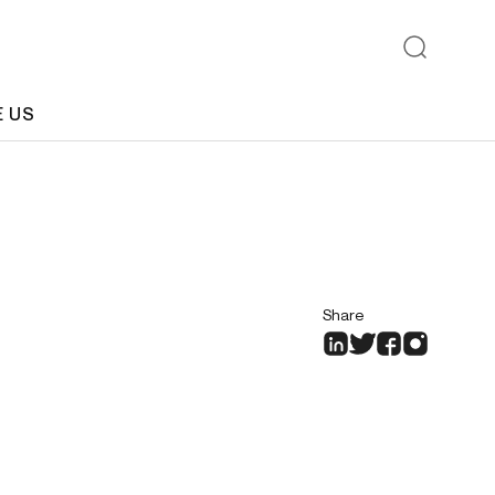
E US
Share