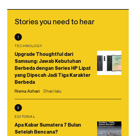
Stories you need to hear
1
TECHNOLOGY
Upgrade Thoughtful dari
Samsung: Jawab Kebutuhan
Berbeda dengan Series HP Lipat
yang Dipecah Jadi Tiga Karakter
Berbeda
Risma Azhari
3 hari lalu
2
EDITORIAL
Apa Kabar Sumatera 7 Bulan
Setelah Bencana?