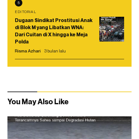
5
EDITORIAL
Dugaan Sindikat Prostitusi Anak
di Blok M yang Libatkan WNA:
Dari Cuitan di X hingga ke Meja
Polda
Risma Azhari
3 bulan lalu
You May Also Like