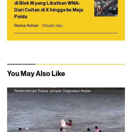
di Blok M yang Libatkan WNA:
Dari Cuitan di X hingga ke Meja
Polda
Risma Azhari
3 bulan lalu
You May Also Like