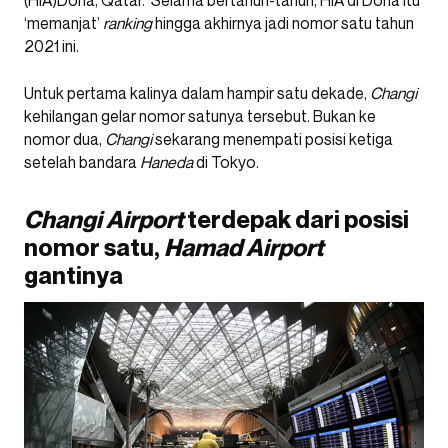
(HIA)Doha, Qatar. Selama bertahun-tahun, HIA di Doha itu
‘memanjat’
ranking
hingga akhirnya jadi nomor satu tahun
2021 ini.
Untuk pertama kalinya dalam hampir satu dekade,
Changi
kehilangan gelar nomor satunya tersebut. Bukan ke
nomor dua,
Changi
sekarang menempati posisi ketiga
setelah bandara
Haneda
di Tokyo.
Changi Airport
terdepak dari posisi
nomor satu,
Hamad Airport
gantinya