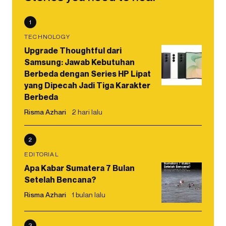
1
TECHNOLOGY
Upgrade Thoughtful dari
Samsung: Jawab Kebutuhan
Berbeda dengan Series HP Lipat
yang Dipecah Jadi Tiga Karakter
Berbeda
Risma Azhari
2 hari lalu
2
EDITORIAL
Apa Kabar Sumatera 7 Bulan
Setelah Bencana?
Risma Azhari
1 bulan lalu
3