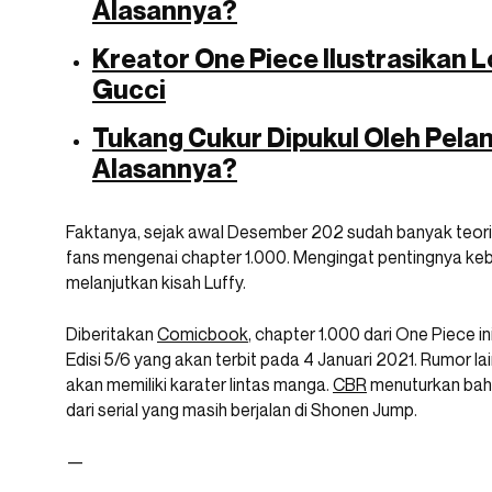
Alasannya?
Kreator One Piece Ilustrasikan 
Gucci
Tukang Cukur Dipukul Oleh Pela
Alasannya?
Faktanya, sejak awal Desember 202 sudah banyak teori 
fans mengenai chapter 1.000. Mengingat pentingnya ke
melanjutkan kisah Luffy.
Diberitakan
Comicbook
, chapter 1.000 dari One Piece
Edisi 5/6 yang akan terbit pada 4 Januari 2021. Rumor l
akan memiliki karater lintas manga.
CBR
menuturkan bahwa
dari serial yang masih berjalan di Shonen Jump.
—