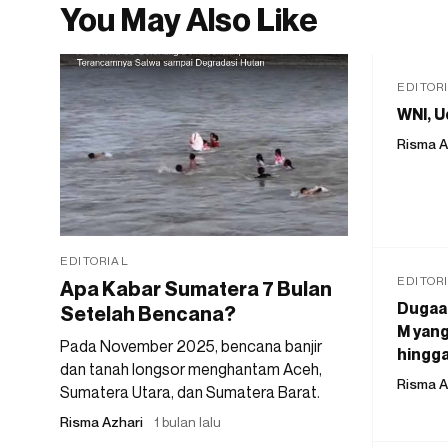
You May Also Like
EDITOR
WNI, U
Risma A
EDITORIAL
EDITOR
Apa Kabar Sumatera 7 Bulan
Dugaan
Setelah Bencana?
M yang
Pada November 2025, bencana banjir
hingga
dan tanah longsor menghantam Aceh,
Risma A
Sumatera Utara, dan Sumatera Barat.
Risma Azhari
1 bulan lalu