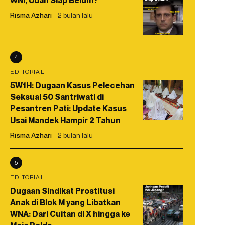
WNI, Udah Siap Belum?
Risma Azhari
2 bulan lalu
4
EDITORIAL
5W1H: Dugaan Kasus Pelecehan
Seksual 50 Santriwati di
Pesantren Pati: Update Kasus
Usai Mandek Hampir 2 Tahun
Risma Azhari
2 bulan lalu
5
EDITORIAL
Dugaan Sindikat Prostitusi
Anak di Blok M yang Libatkan
WNA: Dari Cuitan di X hingga ke