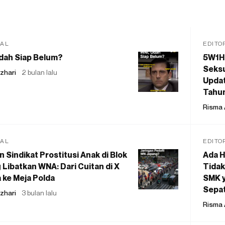
IAL
EDITO
dah Siap Belum?
5W1H
Seksu
zhari
2 bulan lalu
Updat
Tahu
Risma 
IAL
EDITO
 Sindikat Prostitusi Anak di Blok
Ada H
 Libatkan WNA: Dari Cuitan di X
Tidak
 ke Meja Polda
SMK y
Sepat
zhari
3 bulan lalu
Risma 