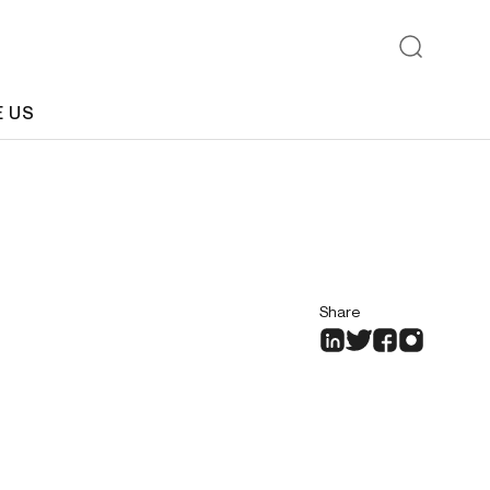
E US
Share