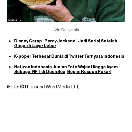
(Via Dailymail)
Disney Garap “Percy Jackson” Jadi Serial Setelah
Gagal di Layar Lebar
K-poper Terbesar Dunia di Twitter Ternyata Indonesia
Netizen Indonesia Jualan Foto Wajan Hingga Ayam
Sebagai NFT di OpenSea, Begini Respon Pakar!
(Foto: ©Thousand Word Media Ltd)