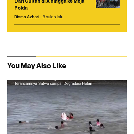
Dari Cuitan di X hingga ke Meja
Polda
Risma Azhari
3 bulan lalu
You May Also Like