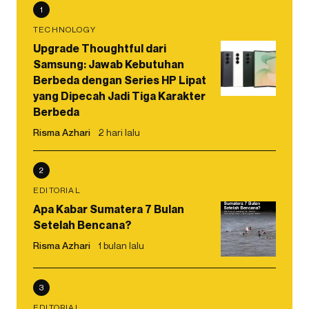
1
TECHNOLOGY
Upgrade Thoughtful dari
Samsung: Jawab Kebutuhan
Berbeda dengan Series HP Lipat
yang Dipecah Jadi Tiga Karakter
Berbeda
Risma Azhari
2 hari lalu
2
EDITORIAL
Apa Kabar Sumatera 7 Bulan
Setelah Bencana?
Risma Azhari
1 bulan lalu
3
EDITORIAL