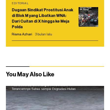
EDITORIAL
Dugaan Sindikat Prostitusi Anak
di Blok M yang Libatkan WNA:
Dari Cuitan di X hingga ke Meja
Polda
Risma Azhari
3 bulan lalu
You May Also Like