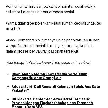
Pengumuman ini disampaikan pemerintah sejak warga
setempat mengeluh lapar di media sosial.
Warga tidak diperbolehkan keluar rumah, kecuali untuk tes
covid-19.
Alhasil, pemerintah pun menyalurkan pasokan kebutuhan
warga. Namun pemerintah mengakui adanya kendala
dalam proses penyaluran pasokan tersebut.
Your thoughts? Let
us
know in the comments below!
Riset: Marah-Marah Lewat Media Sosial Bikin
Gampang Nular ke Orang Lain
Adopsi Spirit Doll Ramai di Kalangan Seleb, Apa Kata
Psikiater?
DKI Jakarta, Banten dan Jawa Barat Termasuk
Provinsi dengan Tingkat Kebahagiaan Terendah
Menurut Data BPS