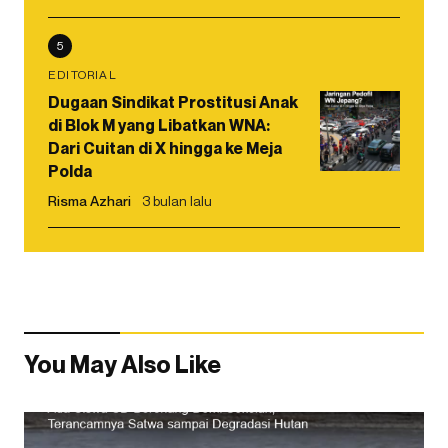
5
EDITORIAL
Dugaan Sindikat Prostitusi Anak
di Blok M yang Libatkan WNA:
Dari Cuitan di X hingga ke Meja
Polda
Risma Azhari
3 bulan lalu
You May Also Like