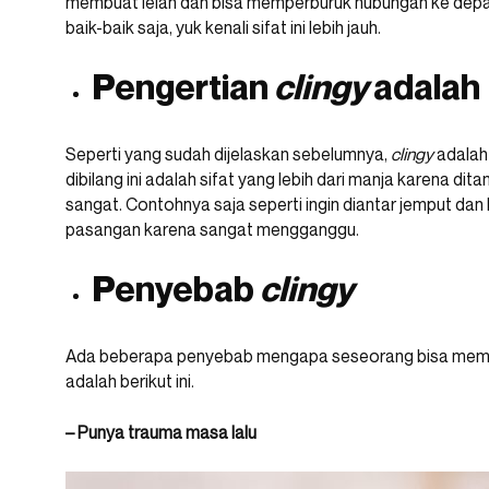
membuat lelah dan bisa memperburuk hubungan ke depa
baik-baik saja, yuk kenali sifat ini lebih jauh.
Pengertian
clingy
adalah
Seperti yang sudah dijelaskan sebelumnya,
clingy
adalah 
dibilang ini adalah sifat yang lebih dari manja karena 
sangat. Contohnya saja seperti ingin diantar jemput dan 
pasangan karena sangat mengganggu.
Penyebab
clingy
Ada beberapa penyebab mengapa seseorang bisa memp
adalah berikut ini.
– Punya trauma masa lalu