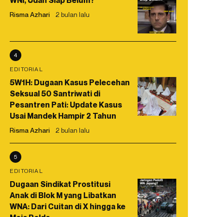
WNI, Udah Siap Belum?
Risma Azhari
2 bulan lalu
4
EDITORIAL
5W1H: Dugaan Kasus Pelecehan
Seksual 50 Santriwati di
Pesantren Pati: Update Kasus
Usai Mandek Hampir 2 Tahun
Risma Azhari
2 bulan lalu
5
EDITORIAL
Dugaan Sindikat Prostitusi
Anak di Blok M yang Libatkan
WNA: Dari Cuitan di X hingga ke