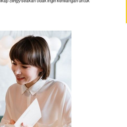
sikap
clingy
seakan tidak ingin kehilangan untuk