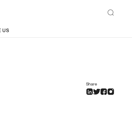
E US
Share