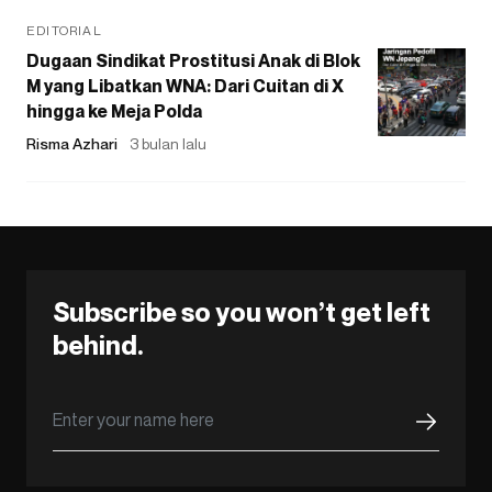
EDITORIAL
Dugaan Sindikat Prostitusi Anak di Blok
M yang Libatkan WNA: Dari Cuitan di X
hingga ke Meja Polda
Risma Azhari
3 bulan lalu
Subscribe so you won’t get left
behind.