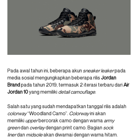
Pada awal tahun ini, beberapa akun
sneaker leaker
pada
media sosial mengungkapkan beberapa rilis
Jordan
Brand
pada tahun 2019, termasuk 2 iterasi terbaru dari
Air
Jordan 10
yang memiliki
detail
camouflage
.
Salah satu yang sudah mendapatkan tanggal rilis adalah
colorway
“Woodland Camo”.
Colorway
ini akan
memiliki
upper
bercorak camo dengan warna
army
green
dan
overlay
dengan print camo. Bagian
sock
liner
dan
midsole
akan diwarnai dengan warna hitam.