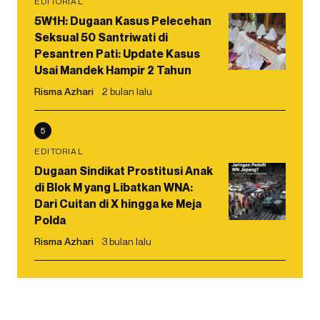
EDITORIAL
5W1H: Dugaan Kasus Pelecehan
Seksual 50 Santriwati di
Pesantren Pati: Update Kasus
Usai Mandek Hampir 2 Tahun
Risma Azhari
2 bulan lalu
5
EDITORIAL
Dugaan Sindikat Prostitusi Anak
di Blok M yang Libatkan WNA:
Dari Cuitan di X hingga ke Meja
Polda
Risma Azhari
3 bulan lalu