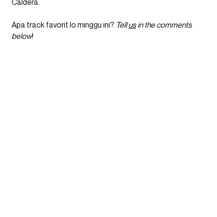
Caldera.
Apa track favorit lo minggu ini?
Tell
us
in the comments
below
!