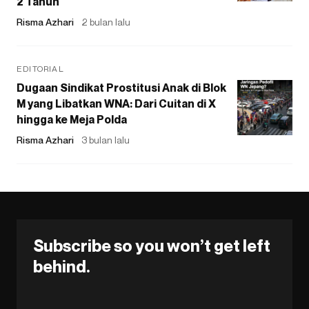
2 Tahun
Risma Azhari
2 bulan lalu
EDITORIAL
Dugaan Sindikat Prostitusi Anak di Blok
M yang Libatkan WNA: Dari Cuitan di X
hingga ke Meja Polda
Risma Azhari
3 bulan lalu
Subscribe so you won’t get left
behind.