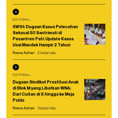
4
EDITORIAL
5W1H: Dugaan Kasus Pelecehan
Seksual 50 Santriwati di
Pesantren Pati: Update Kasus
Usai Mandek Hampir 2 Tahun
Risma Azhari
2 bulan lalu
5
EDITORIAL
Dugaan Sindikat Prostitusi Anak
di Blok M yang Libatkan WNA:
Dari Cuitan di X hingga ke Meja
Polda
Risma Azhari
3 bulan lalu