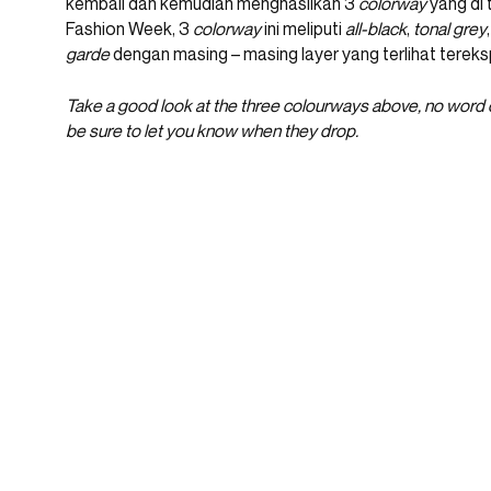
kembali dan kemudian menghasilkan 3
colorway
yang di 
Fashion Week, 3
colorway
ini meliputi
all-black
,
tonal grey
garde
dengan masing – masing layer yang terlihat tereks
Take a good look at the three colourways above, no word on 
be sure to let you know when they drop.