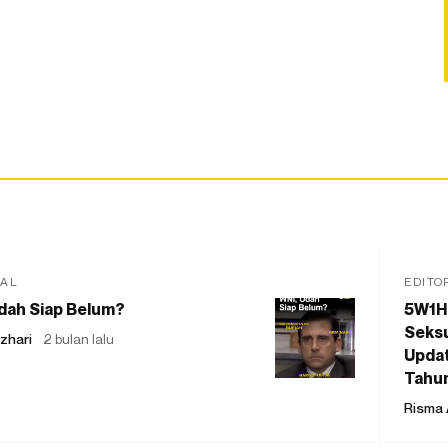
IAL
EDITO
dah Siap Belum?
5W1H
Seksu
zhari
2 bulan lalu
Updat
Tahu
Risma 