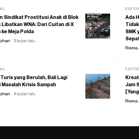
IAL
EDITO
 Sindikat Prostitusi Anak di Blok
Ada H
 Libatkan WNA: Dari Cuitan di X
Tidak
 ke Meja Polda
SMK y
Sepat
zhari
3 bulan lalu
Risma 
IAL
EDITO
Turis yang Berulah, Bali Lagi
Kreat
 Masalah Krisis Sampah
Jam S
[Yang
zhari
4 bulan lalu
Risma 