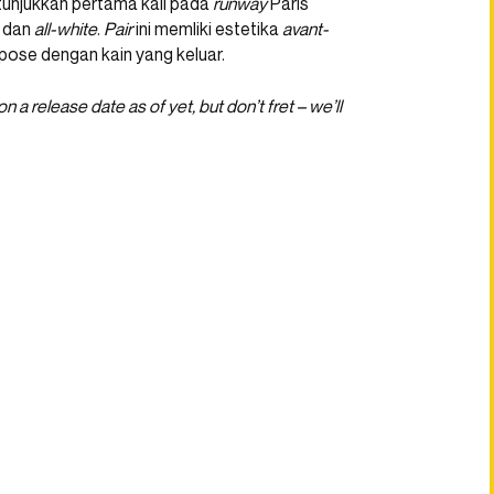
tunjukkan pertama kali pada
runway
Paris
, dan
all-white
.
Pair
ini memliki estetika
avant-
pose dengan kain yang keluar.
a release date as of yet, but don’t fret – we’ll