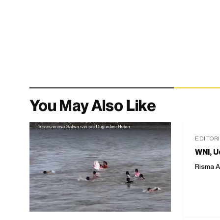
You May Also Like
EDITOR
WNI, U
Risma A