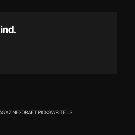
ind.
AGAZINES
DRAFT PICKS
WRITE US