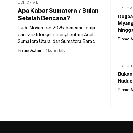
EDITORIAL
EDITOR
Apa Kabar Sumatera 7 Bulan
Dugaan
Setelah Bencana?
M yang
Pada November 2025, bencana banjir
hingga
dan tanah longsor menghantam Aceh,
Risma A
Sumatera Utara, dan Sumatera Barat.
Risma Azhari
1 bulan lalu
EDITOR
Bukan 
Hadapi
Risma A