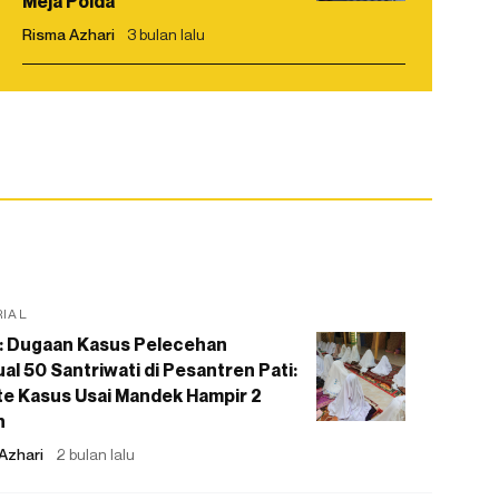
Meja Polda
Risma Azhari
3 bulan lalu
RIAL
: Dugaan Kasus Pelecehan
al 50 Santriwati di Pesantren Pati:
e Kasus Usai Mandek Hampir 2
n
Azhari
2 bulan lalu