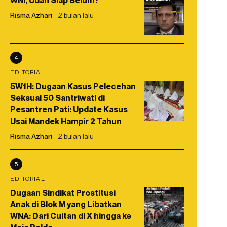
WNI, Udah Siap Belum?
Risma Azhari
2 bulan lalu
4
EDITORIAL
5W1H: Dugaan Kasus Pelecehan
Seksual 50 Santriwati di
Pesantren Pati: Update Kasus
Usai Mandek Hampir 2 Tahun
Risma Azhari
2 bulan lalu
5
EDITORIAL
Dugaan Sindikat Prostitusi
Anak di Blok M yang Libatkan
WNA: Dari Cuitan di X hingga ke