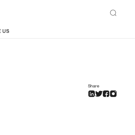
E US
Share