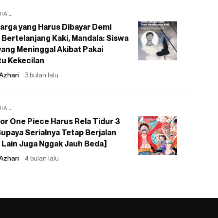
RIAL
arga yang Harus Dibayar Demi
 Bertelanjang Kaki, Mandala: Siswa
ang Meninggal Akibat Pakai
u Kekecilan
Azhari
3 bulan lalu
RIAL
or One Piece Harus Rela Tidur 3
upaya Serialnya Tetap Berjalan
 Lain Juga Nggak Jauh Beda]
Azhari
4 bulan lalu