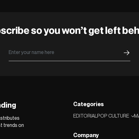
scribe so you won’t get left beh
nding
Categories
EDITORIAL
POP CULTURE
M
stributes
st trends on
Company