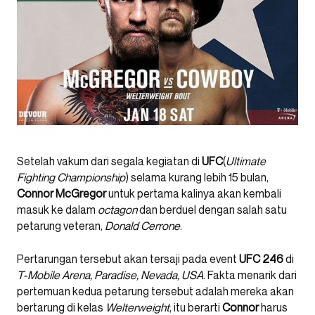
Setelah vakum dari segala kegiatan di
UFC
(
Ultimate
Fighting Championship
) selama kurang lebih 15 bulan,
Connor McGregor
untuk pertama kalinya akan kembali
masuk ke dalam
octagon
dan berduel dengan salah satu
petarung veteran,
Donald Cerrone
.
Pertarungan tersebut akan tersaji pada event
UFC 246
di
T-Mobile Arena, Paradise, Nevada, USA
. Fakta menarik dari
pertemuan kedua petarung tersebut adalah mereka akan
bertarung di kelas
Welterweight
, itu berarti
Connor
harus