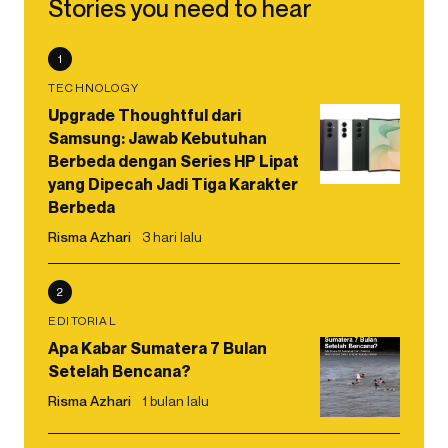
Stories you need to hear
1
TECHNOLOGY
Upgrade Thoughtful dari
Samsung: Jawab Kebutuhan
Berbeda dengan Series HP Lipat
yang Dipecah Jadi Tiga Karakter
Berbeda
Risma Azhari
3 hari lalu
2
EDITORIAL
Apa Kabar Sumatera 7 Bulan
Setelah Bencana?
Risma Azhari
1 bulan lalu