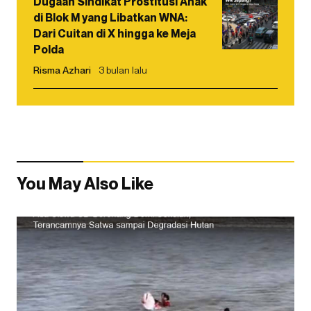
Dugaan Sindikat Prostitusi Anak
di Blok M yang Libatkan WNA:
Dari Cuitan di X hingga ke Meja
Polda
Risma Azhari
3 bulan lalu
You May Also Like