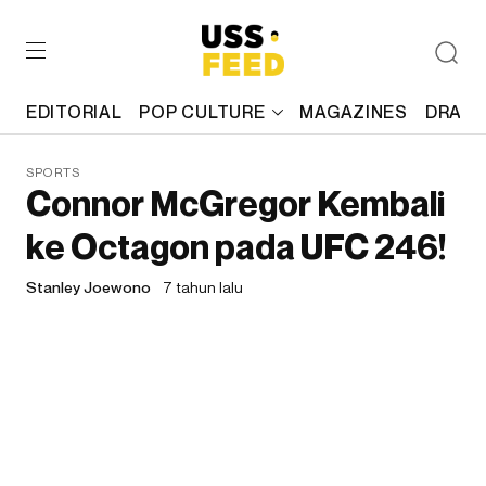
EDITORIAL
POP CULTURE
MAGAZINES
DRAFT
SPORTS
Connor McGregor Kembali
ke Octagon pada UFC 246!
Stanley Joewono
7 tahun lalu