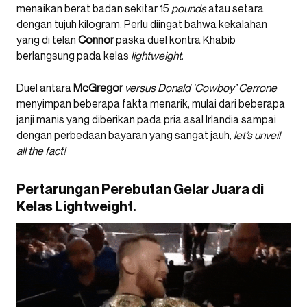
menaikan berat badan sekitar 15
pounds
atau setara
dengan tujuh kilogram. Perlu diingat bahwa kekalahan
yang di telan
Connor
paska duel kontra Khabib
berlangsung pada kelas
lightweight
.
Duel antara
McGregor
versus
Donald ‘Cowboy’ Cerrone
menyimpan beberapa fakta menarik, mulai dari beberapa
janji manis yang diberikan pada pria asal Irlandia sampai
dengan perbedaan bayaran yang sangat jauh,
let’s unveil
all the fact!
Pertarungan Perebutan Gelar Juara di
Kelas Lightweight.