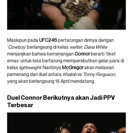
Meskipun pada
UFC246
pertarungan dirinya dengan
‘
Cowboy
‘ berlangsung di kelas
welter
,
Dana White
menjanjikan bahwa kemenangan
Connor
berarti ‘tiket
emas’ untuk bisa bertarung memperebutkan gelar juara di
kelas
lightweight
. Nantinya
McGregor
akan melawan
pemenang dari duel antara
Khabib
vs
Tonny Ferguson
,
yang akan berlangsung 18 April mendatang.
Duel Connor Berikutnya akan Jadi PPV
Terbesar