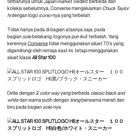
terbarunya untuk
Japan market
. Sedikit berbeda dari
koleksi sebelumnya, Converse mengeluarkan
Chuck Taylor
hi
dengan logo
iconic
-nya yang terbelah.
Tidak hanya pada di bagian atasnya saja, pada
bagian
sole
belakang, logonya pun ikut terbelah. Yang
kerennya
Converse
tidak menggunakan siluet 70’s yang
digandrungi oleh remaja saat ini, tetapi menggunakan
siluet klasis
All Star 100
.
Dirilis dengan 2
color way
yang berbeda
classic black and
white
dan warna putih dengan
lining
berwarna merah dan
biru pada bagian
sole
-nya.