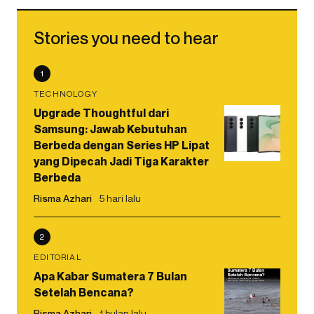
Stories you need to hear
1
TECHNOLOGY
Upgrade Thoughtful dari
Samsung: Jawab Kebutuhan
Berbeda dengan Series HP Lipat
yang Dipecah Jadi Tiga Karakter
Berbeda
Risma Azhari
5 hari lalu
2
EDITORIAL
Apa Kabar Sumatera 7 Bulan
Setelah Bencana?
Risma Azhari
1 bulan lalu