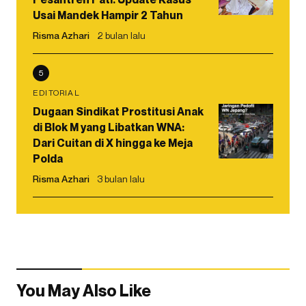
Usai Mandek Hampir 2 Tahun
Risma Azhari
2 bulan lalu
5
EDITORIAL
Dugaan Sindikat Prostitusi Anak
di Blok M yang Libatkan WNA:
Dari Cuitan di X hingga ke Meja
Polda
Risma Azhari
3 bulan lalu
You May Also Like