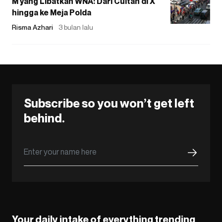
M yang Libatkan WNA: Dari Cuitan di X
hingga ke Meja Polda
Risma Azhari
3 bulan lalu
Subscribe so you won’t get left
behind.
Your daily intake of everything trending