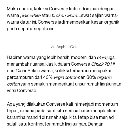
Maka dari itu, koleksi Converse kali ini dominan dengan
warna
plain white
atau
broken white
. Lewat sajian warna-
warna datar ini, Converse jadi memberikan kesan organik
pada sepatu-sepatu ini.
via AsphaltGold
Hadiran warna yang lebih bersih, modern, dan
plain
juga
menambah nuansa klasik dalam Converse
Chuck 70 Hi
dan
Ox
ini. Selain warna, koleksi terbaru ini merupakan
percampuran dari 40%
virgin cotton
dan 30%
organic
cotton
yang semakin memperkuat unsur ramah lingkungan
versi Converse.
Apa yang dilakukan Converse kali ini menjadi momentum
tepat, dimana pada saat kita semua harus menjalankan
karantina mandiri di rumah saja, kita tetap bisa menjadi
salah satu kontributor ramah lingkungan. Dengan