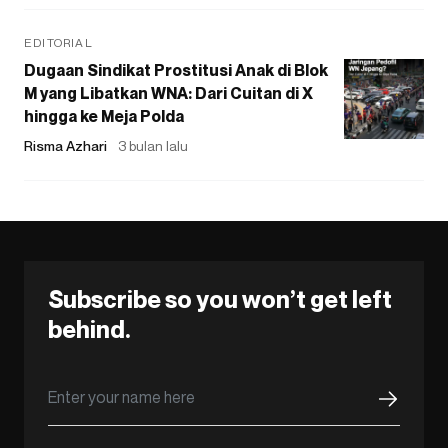
EDITORIAL
Dugaan Sindikat Prostitusi Anak di Blok
M yang Libatkan WNA: Dari Cuitan di X
hingga ke Meja Polda
Risma Azhari
3 bulan lalu
Subscribe so you won’t get left
behind.