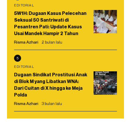
EDITORIAL
5W1H: Dugaan Kasus Pelecehan
Seksual 50 Santriwati di
Pesantren Pati: Update Kasus
Usai Mandek Hampir 2 Tahun
Risma Azhari
2 bulan lalu
5
EDITORIAL
Dugaan Sindikat Prostitusi Anak
di Blok M yang Libatkan WNA:
Dari Cuitan di X hingga ke Meja
Polda
Risma Azhari
3 bulan lalu