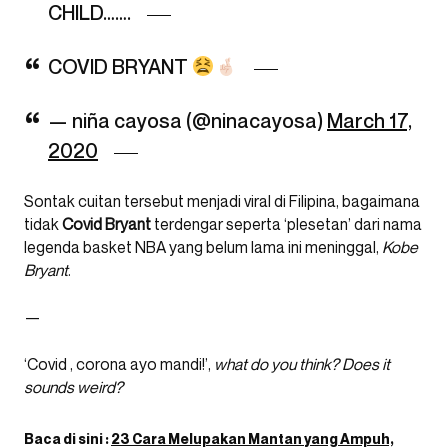
CHILD…….
COVID BRYANT
— niña cayosa (@ninacayosa)
March 17,
2020
Sontak cuitan tersebut menjadi viral di Filipina, bagaimana
tidak
Covid
Bryant
terdengar seperta ‘plesetan’ dari nama
legenda basket NBA yang belum lama ini meninggal,
Kobe
Bryant
.
—
‘Covid , corona ayo mandi!’,
what do you think? Does it
sounds weird?
Baca di sini :
23 Cara Melupakan Mantan yang Ampuh,