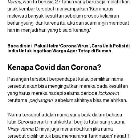
Verma
, wanita berusia 27 tahun yang baru saja melahirkan
anak kembar tersebut menyampaikan ‘Kami harus
melewati banyak kesulitan sebelum proses kelahiran
berlangsung, dan karena itu, aku dan suami ingin membuat
hari ini menjadi hari yang bisa di kenang.’
Baca di sini :
Pakai Helm ‘Corona Virus’, Cara Unik Polisi di
India Untuk Ingatkan Warga Agar Tetap di Rumah
Kenapa Covid dan Corona?
Pasangan tersebut berpendapat kalau pemilihan nama
tersebut akan bisa mengingatkan mereka pada kesulitan
yang harus mereka hadapi selama periode
lockdown
,
terutama ‘
perjuangan
‘ sebelum akhirnya bisa melahirkan.
‘Nama tersebut adalah nama yang baik, dalam bahasa
latin
Corona
berarti ‘mahkokta’, begitu tutur sang suami,
Vinay
Verma
. Dirinya juga menambahkan jika nama
tersebut dipilih untuk bisa mengurangi ‘tanggapan’ negatif