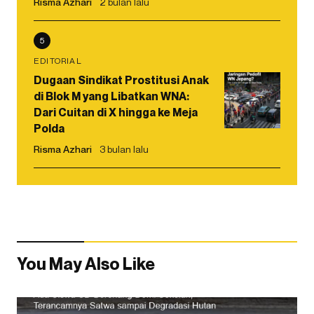
Risma Azhari
2 bulan lalu
5
EDITORIAL
Dugaan Sindikat Prostitusi Anak
di Blok M yang Libatkan WNA:
Dari Cuitan di X hingga ke Meja
Polda
Risma Azhari
3 bulan lalu
You May Also Like