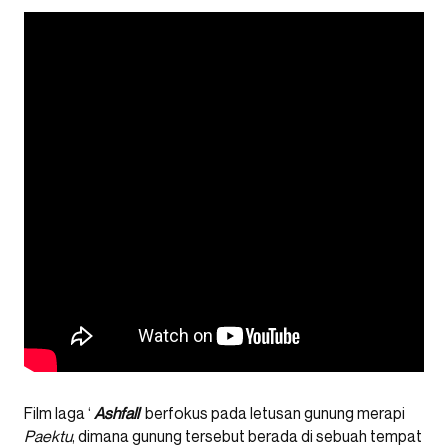
Film laga ‘
Ashfall
‘ berfokus pada letusan gunung merapi
Paektu
, dimana gunung tersebut berada di sebuah tempat