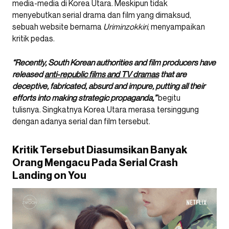
media-media di Korea Utara. Meskipun tidak
menyebutkan serial drama dan film yang dimaksud,
sebuah website bernama
Uriminzokkiri
, menyampaikan
kritik pedas.
“Recently, South Korean authorities and film producers have
released
anti-republic films and TV dramas
that are
deceptive, fabricated, absurd and impure, putting all their
efforts into making strategic propaganda,”
begitu
tulisnya. Singkatnya Korea Utara merasa tersinggung
dengan adanya serial dan film tersebut.
Kritik Tersebut Diasumsikan Banyak
Orang Mengacu Pada Serial Crash
Landing on You