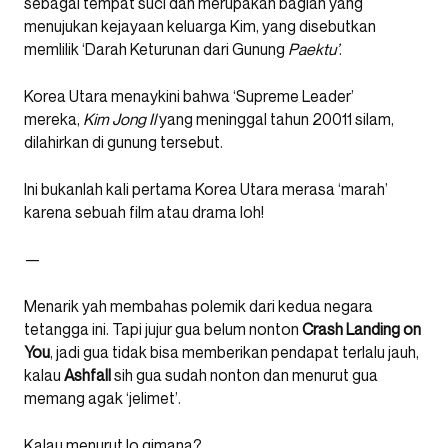
sebagai tempat suci dan merupakan bagian yang
menujukan kejayaan keluarga Kim, yang disebutkan
memlilik ‘Darah Keturunan dari Gunung
Paektu’
.
Korea Utara menaykini bahwa ‘Supreme Leader’
mereka,
Kim Jong Il
yang meninggal tahun 20011 silam,
dilahirkan di gunung tersebut.
Ini bukanlah kali pertama Korea Utara merasa ‘marah’
karena sebuah film atau drama loh!
—
Menarik yah membahas polemik dari kedua negara
tetangga ini. Tapi jujur gua belum nonton
Crash
Landing
on
You
, jadi gua tidak bisa memberikan pendapat terlalu jauh,
kalau
Ashfall
sih gua sudah nonton dan menurut gua
memang agak ‘jelimet’.
Kalau menurut lo gimana?