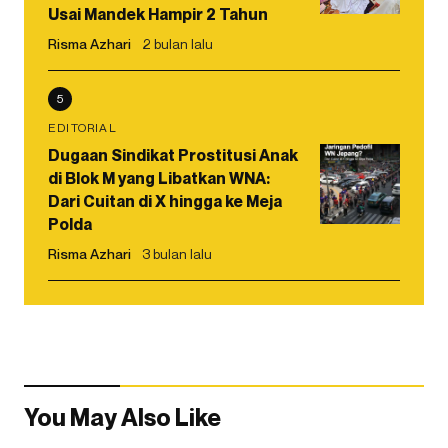
Usai Mandek Hampir 2 Tahun
Risma Azhari
2 bulan lalu
5
EDITORIAL
Dugaan Sindikat Prostitusi Anak
di Blok M yang Libatkan WNA:
Dari Cuitan di X hingga ke Meja
Polda
Risma Azhari
3 bulan lalu
You May Also Like