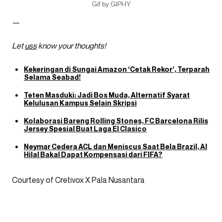
Gif by GIPHY
—
Let
uss
know your thoughts!
Kekeringan di Sungai Amazon ‘Cetak Rekor’, Terparah
Selama Seabad!
Teten Masduki: Jadi Bos Muda, Alternatif Syarat
Kelulusan Kampus Selain Skripsi
Kolaborasi Bareng Rolling Stones, FC Barcelona Rilis
Jersey Spesial Buat Laga El Clasico
Neymar Cedera ACL dan Meniscus Saat Bela Brazil, Al
Hilal Bakal Dapat Kompensasi dari FIFA?
Courtesy of Cretivox X Pala Nusantara