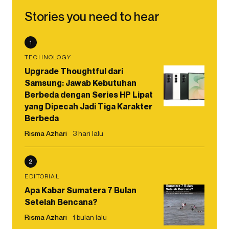
Stories you need to hear
1
TECHNOLOGY
Upgrade Thoughtful dari
Samsung: Jawab Kebutuhan
Berbeda dengan Series HP Lipat
yang Dipecah Jadi Tiga Karakter
Berbeda
Risma Azhari
3 hari lalu
2
EDITORIAL
Apa Kabar Sumatera 7 Bulan
Setelah Bencana?
Risma Azhari
1 bulan lalu