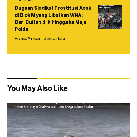
Dugaan Sindikat Prostitusi Anak
di Blok M yang Libatkan WNA:
Dari Cuitan di X hingga ke Meja
Polda
Risma Azhari
3 bulan lalu
You May Also Like