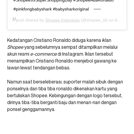
#Shopee99SuperShoppingDay #ShopeeAdaRonaldo
#pinkfongbabyshark #babysharkoriginal
A post shared by
Shopee Indonesia
(@shopee_id) on
Aug 20, 2019 at 6:45pm PDT
Kedatangan Cristiano Ronaldo diduga karena iklan
Shopee
yang sebelumnya sempat ditampilkan melalui
akun resmi
e-commerce
di Instagram. Iklan tersebut
menampilkan Cristiano Ronaldo menjebol gawang ke
lawan lewat tendangan bebas.
Namun saat berseleberasi, suporter malah sibuk dengan
ponselnya dan tiba tiba ronaldo dikenakan kartu yang
bertuliskan Shopee. Kebingungan dengan logo tersebut,
dirinya tiba-tiba berganti baju dan menari-nari dengan
ponsel genggamannya.