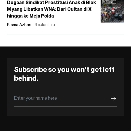
Dugaan Sindikat Prostitusi Anak di Blok
M yang Libatkan WNA: Dari Cuitan di X
hingga ke Meja Polda
Risma Azhari
3 bulan lalu
Subscribe so you won’t get left
behind.