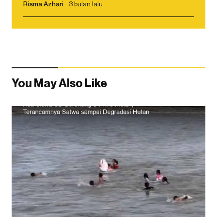
Risma Azhari
3 bulan lalu
You May Also Like