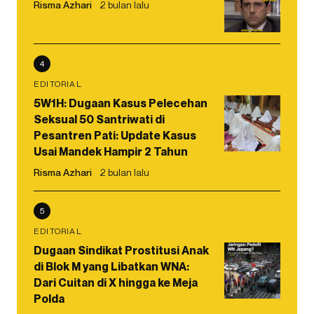
Risma Azhari
2 bulan lalu
4
EDITORIAL
5W1H: Dugaan Kasus Pelecehan
Seksual 50 Santriwati di
Pesantren Pati: Update Kasus
Usai Mandek Hampir 2 Tahun
Risma Azhari
2 bulan lalu
5
EDITORIAL
Dugaan Sindikat Prostitusi Anak
di Blok M yang Libatkan WNA:
Dari Cuitan di X hingga ke Meja
Polda