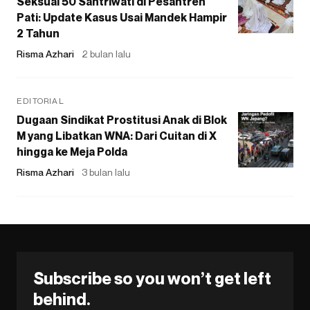
Seksual 50 Santriwati di Pesantren
Pati: Update Kasus Usai Mandek Hampir
2 Tahun
Risma Azhari
2 bulan lalu
EDITORIAL
Dugaan Sindikat Prostitusi Anak di Blok
M yang Libatkan WNA: Dari Cuitan di X
hingga ke Meja Polda
Risma Azhari
3 bulan lalu
Subscribe so you won’t get left
behind.