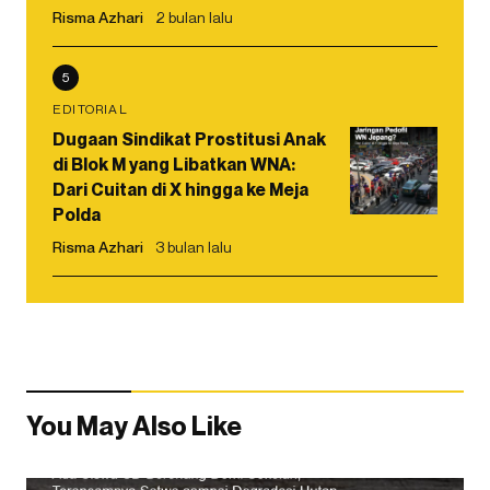
Risma Azhari
2 bulan lalu
5
EDITORIAL
Dugaan Sindikat Prostitusi Anak
di Blok M yang Libatkan WNA:
Dari Cuitan di X hingga ke Meja
Polda
Risma Azhari
3 bulan lalu
You May Also Like