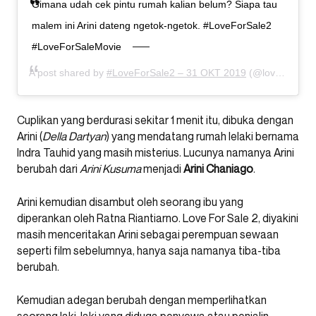
Gimana udah cek pintu rumah kalian belum? Siapa tau
malem ini Arini dateng ngetok-ngetok. #LoveForSale2
#LoveForSaleMovie
A post shared by
#LoveForSale2 – 31 OKT 2019
(@loveforsalefilm) on
Cuplikan yang berdurasi sekitar 1 menit itu, dibuka dengan
Arini (
Della Dartyan
) yang mendatang rumah lelaki bernama
Indra Tauhid yang masih misterius. Lucunya namanya Arini
berubah dari
Arini Kusuma
menjadi
Arini Chaniago
.
Arini kemudian disambut oleh seorang ibu yang
diperankan oleh Ratna Riantiarno. Love For Sale 2, diyakini
masih menceritakan Arini sebagai perempuan sewaan
seperti film sebelumnya, hanya saja namanya tiba-tiba
berubah.
Kemudian adegan berubah dengan memperlihatkan