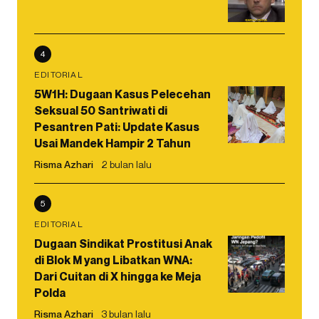
4
EDITORIAL
5W1H: Dugaan Kasus Pelecehan
Seksual 50 Santriwati di
Pesantren Pati: Update Kasus
Usai Mandek Hampir 2 Tahun
Risma Azhari
2 bulan lalu
5
EDITORIAL
Dugaan Sindikat Prostitusi Anak
di Blok M yang Libatkan WNA:
Dari Cuitan di X hingga ke Meja
Polda
Risma Azhari
3 bulan lalu