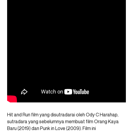
Hit and Run film yang disutradarai oleh Ody C Harahap,
sutradara yang sebelumnya membuat film Orang Kaya
Baru (2019) dan Punk in Love (2009). Film ini