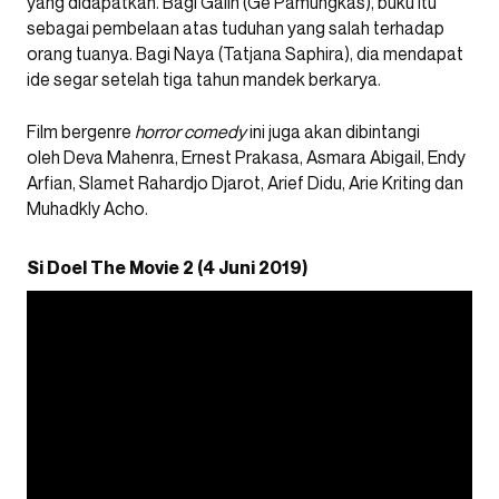
yang didapatkan. Bagi Galih (Ge Pamungkas), buku itu
sebagai pembelaan atas tuduhan yang salah terhadap
orang tuanya. Bagi Naya (Tatjana Saphira), dia mendapat
ide segar setelah tiga tahun mandek berkarya.
Film bergenre
horror comedy
ini juga akan dibintangi
oleh Deva Mahenra, Ernest Prakasa, Asmara Abigail, Endy
Arfian, Slamet Rahardjo Djarot, Arief Didu, Arie Kriting dan
Muhadkly Acho.
Si Doel The Movie 2 (4 Juni 2019)