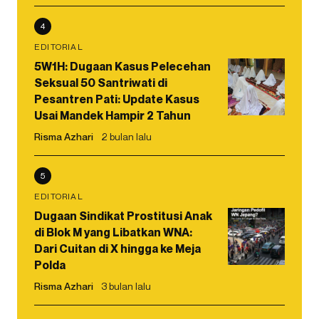
4
EDITORIAL
5W1H: Dugaan Kasus Pelecehan
Seksual 50 Santriwati di
Pesantren Pati: Update Kasus
Usai Mandek Hampir 2 Tahun
Risma Azhari
2 bulan lalu
5
EDITORIAL
Dugaan Sindikat Prostitusi Anak
di Blok M yang Libatkan WNA:
Dari Cuitan di X hingga ke Meja
Polda
Risma Azhari
3 bulan lalu