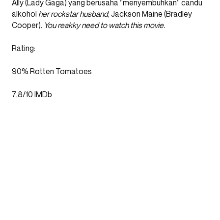
Ally (Lady Gaga) yang berusaha “menyembuhkan” candu
alkohol
her rockstar husband
, Jackson Maine (Bradley
Cooper).
You reakky need to watch this movie.
Rating:
90% Rotten Tomatoes
7,8/10 IMDb