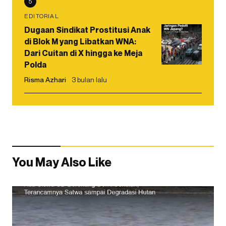
5
EDITORIAL
Dugaan Sindikat Prostitusi Anak
di Blok M yang Libatkan WNA:
Dari Cuitan di X hingga ke Meja
Polda
Risma Azhari
3 bulan lalu
You May Also Like