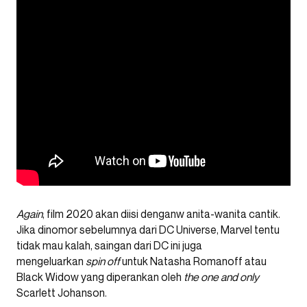
Again
, film 2020 akan diisi denganw anita-wanita cantik.
Jika dinomor sebelumnya dari DC Universe, Marvel tentu
tidak mau kalah, saingan dari DC ini juga
mengeluarkan
spin off
untuk Natasha Romanoff atau
Black Widow yang diperankan oleh
the one and only
Scarlett Johanson.