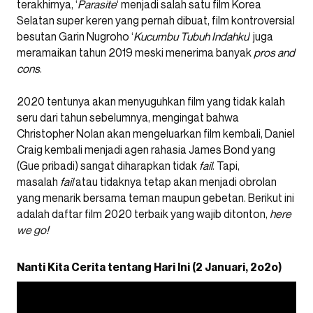
terakhirnya, ‘
Parasite
‘ menjadi salah satu film Korea
Selatan super keren yang pernah dibuat, film kontroversial
besutan Garin Nugroho ‘
Kucumbu Tubuh Indahku
‘ juga
meramaikan tahun 2019 meski menerima banyak
pros and
cons
.
2020 tentunya akan menyuguhkan film yang tidak kalah
seru dari tahun sebelumnya, mengingat bahwa
Christopher Nolan akan mengeluarkan film kembali, Daniel
Craig kembali menjadi agen rahasia James Bond yang
(Gue pribadi) sangat diharapkan tidak
fail
. Tapi,
masalah
fail
atau tidaknya tetap akan menjadi obrolan
yang menarik bersama teman maupun gebetan. Berikut ini
adalah daftar film 2020 terbaik yang wajib ditonton,
here
we go!
Nanti Kita Cerita tentang Hari Ini (2 Januari, 2o2o)