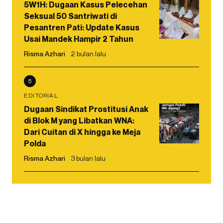
5W1H: Dugaan Kasus Pelecehan
Seksual 50 Santriwati di
Pesantren Pati: Update Kasus
Usai Mandek Hampir 2 Tahun
Risma Azhari
2 bulan lalu
5
EDITORIAL
Dugaan Sindikat Prostitusi Anak
di Blok M yang Libatkan WNA:
Dari Cuitan di X hingga ke Meja
Polda
Risma Azhari
3 bulan lalu