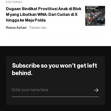
EDITORIAL
Dugaan Sindikat Prostitusi Anak di Blok
M yang Libatkan WNA: Dari Cuitan di X
hingga ke Meja Polda
Risma Azhari
3 bulan lalu
Subscribe so you won’t get left
behind.