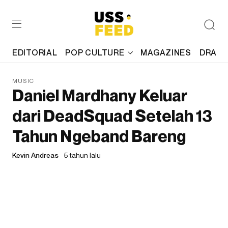
EDITORIAL
POP CULTURE
MAGAZINES
DRAFT
MUSIC
Daniel Mardhany Keluar
dari DeadSquad Setelah 13
Tahun Ngeband Bareng
Kevin Andreas
5 tahun lalu