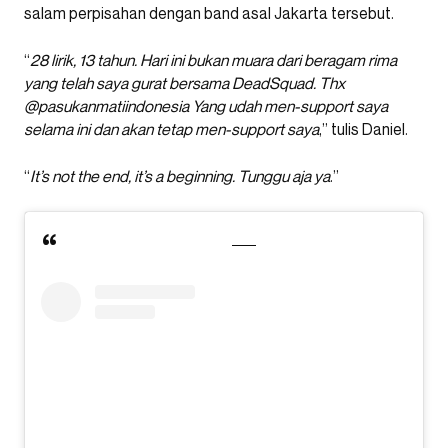
salam perpisahan dengan band asal Jakarta tersebut.
“
28 lirik, 13 tahun. Hari ini bukan muara dari beragam rima
yang telah saya gurat bersama DeadSquad. Thx
@pasukanmatiindonesia Yang udah men-support saya
selama ini dan akan tetap men-support saya
,” tulis Daniel.
“
It’s not the end, it’s a beginning. Tunggu aja ya
.”