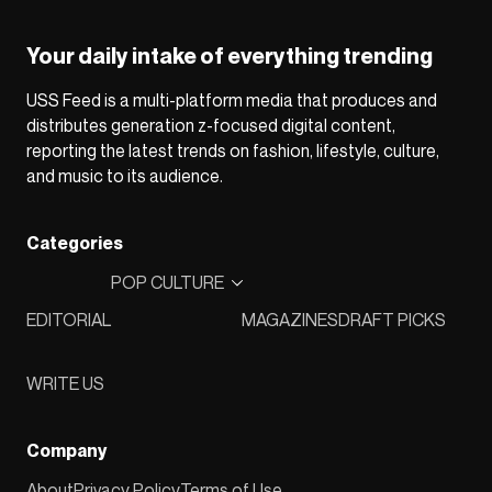
Your daily intake of everything trending
USS Feed is a multi-platform media that produces and
distributes generation z-focused digital content,
reporting the latest trends on fashion, lifestyle, culture,
and music to its audience.
Categories
POP CULTURE
EDITORIAL
MAGAZINES
DRAFT PICKS
WRITE US
Company
About
Privacy Policy
Terms of Use