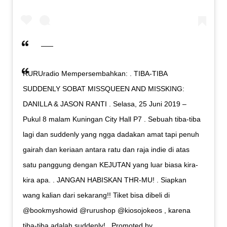
RURUradio Mempersembahkan: . TIBA-TIBA
SUDDENLY SOBAT MISSQUEEN AND MISSKING:
DANILLA & JASON RANTI . Selasa, 25 Juni 2019 –
Pukul 8 malam Kuningan City Hall P7 . Sebuah tiba-tiba
lagi dan suddenly yang ngga dadakan amat tapi penuh
gairah dan keriaan antara ratu dan raja indie di atas
satu panggung dengan KEJUTAN yang luar biasa kira-
kira apa. . JANGAN HABISKAN THR-MU! . Siapkan
wang kalian dari sekarang!! Tiket bisa dibeli di
@bookmyshowid @rurushop @kiosojokeos , karena
tiba-tiba adalah suddenly! . Promoted by