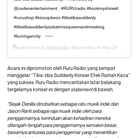
@cedeoentertainment . #RURUradio #bookmyshowid
#rurushop #kiosojokeos #tibatibasuddenly
#tibatibasuddenlysobatmissqueenandmissking
#kuningancity
A post shared by
RURUradio
(@rururadio) on
May 29, 2019 at 10:14am PDT
Acara ini dipromotori oleh Ruru Radio yang sempat
menggelar “Tiba-tiba Suddenly Konser Efek Rumah Kaca”
yang sukses. Ruru Radio menceritakan latar belakang
tergelarnya konser ini dengan
statement
di bawah;
“Sejak Danilla dinobatkan sebagai ratu musik indie dan
Jason Ranti sebagai raja musik indie oleh para
penggemarnya, kerinduan akan kehadiran mereka
ditengah-tengah para penggemarnya semakin besar,
besarnya antusias para penggemar yang menantikan