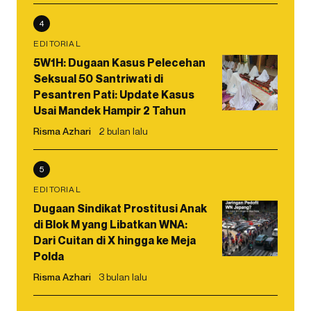
4
EDITORIAL
5W1H: Dugaan Kasus Pelecehan
Seksual 50 Santriwati di
Pesantren Pati: Update Kasus
Usai Mandek Hampir 2 Tahun
Risma Azhari
2 bulan lalu
5
EDITORIAL
Dugaan Sindikat Prostitusi Anak
di Blok M yang Libatkan WNA:
Dari Cuitan di X hingga ke Meja
Polda
Risma Azhari
3 bulan lalu