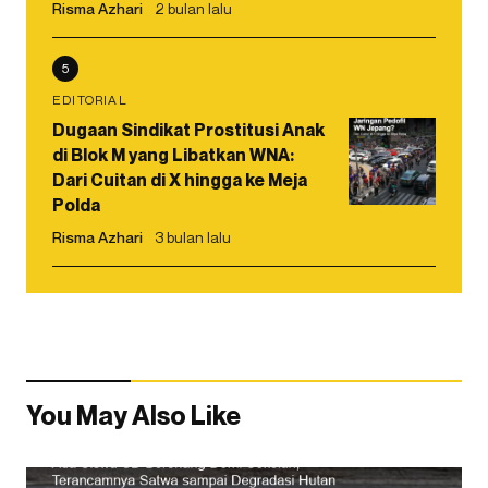
Risma Azhari
2 bulan lalu
5
EDITORIAL
Dugaan Sindikat Prostitusi Anak
di Blok M yang Libatkan WNA:
Dari Cuitan di X hingga ke Meja
Polda
Risma Azhari
3 bulan lalu
You May Also Like