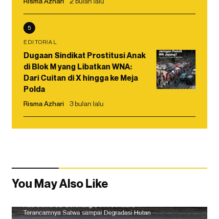
Risma Azhari
2 bulan lalu
5
EDITORIAL
Dugaan Sindikat Prostitusi Anak
di Blok M yang Libatkan WNA:
Dari Cuitan di X hingga ke Meja
Polda
Risma Azhari
3 bulan lalu
You May Also Like