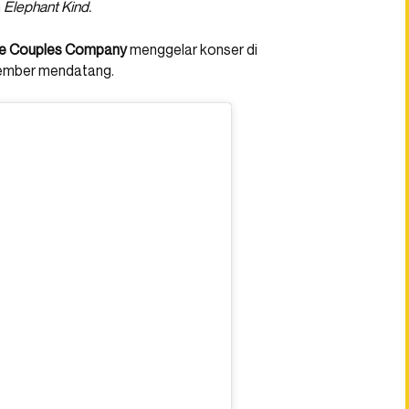
n
Elephant Kind.
he Couples Company
menggelar konser di
tember mendatang.