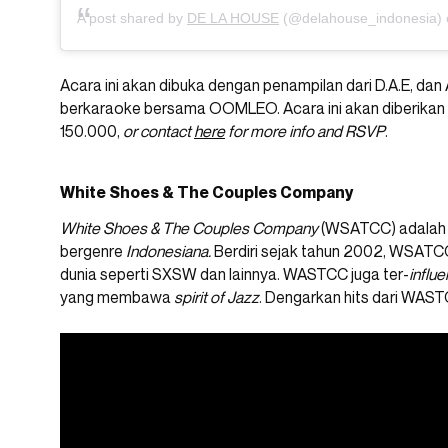
A post shared by
DE LA HOUSE
(@delahouse_indonesia)
Acara ini akan dibuka dengan penampilan dari D.A.E, d
berkaraoke bersama OOMLEO. Acara ini akan diberikan
150.000,
or contact
here
for more info and RSVP
.
White Shoes & The Couples Company
White Shoes & The Couples Company
(WSATCC) adalah m
bergenre
Indonesiana.
Berdiri sejak tahun 2002, WSAT
dunia seperti SXSW dan lainnya. WASTCC juga ter-
influ
yang membawa
spirit of Jazz
. Dengarkan hits dari WAST