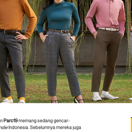
an
Parc19
memang sedang gencar-
indie
Indonesia. Sebelumnya mereka juga