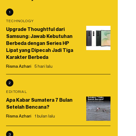
1
TECHNOLOGY
Upgrade Thoughtful dari
Samsung: Jawab Kebutuhan
Berbeda dengan Series HP
Lipat yang Dipecah Jadi Tiga
Karakter Berbeda
Risma Azhari
5 hari lalu
2
EDITORIAL
Apa Kabar Sumatera 7 Bulan
Setelah Bencana?
Risma Azhari
1 bulan lalu
3