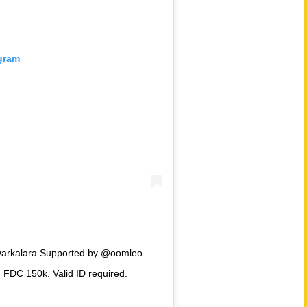
agram
 @arkalara Supported by @oomleo
DC 150k. Valid ID required.