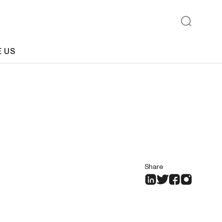
E US
Share