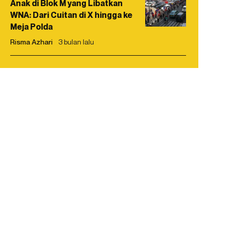
Anak di Blok M yang Libatkan
WNA: Dari Cuitan di X hingga ke
Meja Polda
Risma Azhari
3 bulan lalu