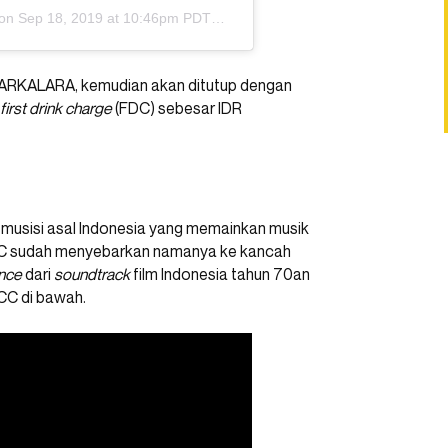
 on
Sep 18, 2019 at 10:46pm PDT
an ARKALARA, kemudian akan ditutup dengan
first drink charge
(FDC) sebesar IDR
usisi asal Indonesia yang memainkan musik
CC sudah menyebarkan namanya ke kancah
ence
dari
soundtrack
film Indonesia tahun 70an
CC di bawah.