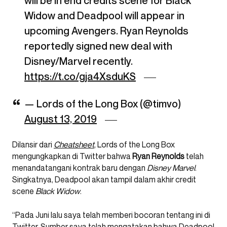
will be in end credits scene for Black
Widow and Deadpool will appear in
upcoming Avengers. Ryan Reynolds
reportedly signed new deal with
Disney/Marvel recently.
https://t.co/gja4XsduKS
— Lords of the Long Box (@timvo)
August 13, 2019
Dilansir dari
Cheatsheet
, Lords of the Long Box
mengungkapkan di Twitter bahwa
Ryan Reynolds
telah
menandatangani kontrak baru dengan
Disney Marvel
.
Singkatnya, Deadpool akan tampil dalam akhir credit
scene
Black Widow
.
“Pada Juni lalu saya telah memberi bocoran tentang ini di
Twitter. Sumber saya telah mengatakan bahwa Deadpool