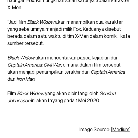
naungan Fox. Kemungkinan salah satunya adalah karakter
X-Men
“Jadi film
Black Widow
akan menampilkan dua karakter
yang sebelumnya menjadi milik Fox. Keduanya disebut
berada dalam satu waktu di tim X-Men dalam komik,” kata
sumber tersebut.
Black Widow
akan menceritakan pasca kejadian dari
Captain America: Civil War
, dimana dalam film tersebut
akan menjadi penampilkan terakhir dari
Captain America
dan
Iron Man
.
Film
Black Widow
yang akan dibintangi oleh
Scarlett
Johansson
ini akan tayang pada 1 Mei 2020.
Image Source: [
Medium
]