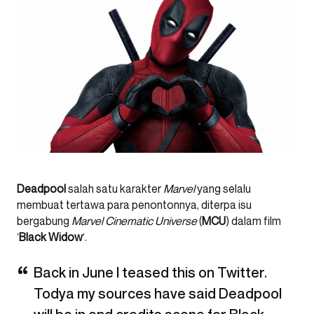
Deadpool
salah satu karakter
Marvel
yang selalu
membuat tertawa para penontonnya, diterpa isu
bergabung
Marvel Cinematic Universe
(
MCU
) dalam film
‘
Black Widow
‘.
Back in June I teased this on Twitter.
Todya my sources have said Deadpool