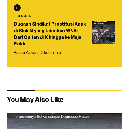
5
EDITORIAL
Dugaan Sindikat Prostitusi Anak
di Blok M yang Libatkan WNA:
Dari Cuitan di X hingga ke Meja
Polda
Risma Azhari
3 bulan lalu
You May Also Like