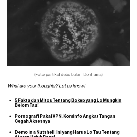
(Foto: partikel debu bulan, Bonhams)
What are your thoughts? Let
us
know!
5 Fakta dan Mitos Tentang Bokep yang Lo Mungkin
Belom Tau!
Pornografi Pakai VPN, Kominfo Angkat Tangan
Cegah Aksesnya
Demo in a Nutshell: Ini yang Harus Lo Tau Tentang
Aturan Unjuk Rasa!