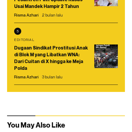
Usai Mandek Hampir 2 Tahun
Risma Azhari
2 bulan lalu
5
EDITORIAL
Dugaan Sindikat Prostitusi Anak
di Blok M yang Libatkan WNA:
Dari Cuitan di X hingga ke Meja
Polda
Risma Azhari
3 bulan lalu
You May Also Like