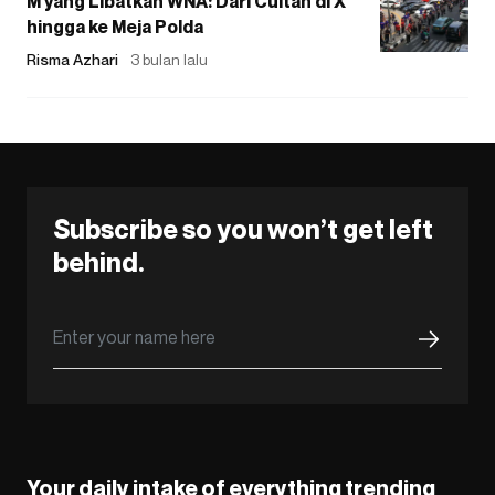
M yang Libatkan WNA: Dari Cuitan di X
hingga ke Meja Polda
Risma Azhari
3 bulan lalu
Subscribe so you won’t get left
behind.
Your daily intake of everything trending