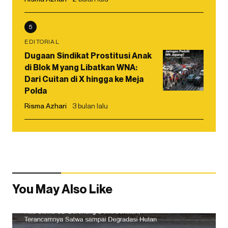
5
EDITORIAL
Dugaan Sindikat Prostitusi Anak
di Blok M yang Libatkan WNA:
Dari Cuitan di X hingga ke Meja
Polda
Risma Azhari
3 bulan lalu
You May Also Like