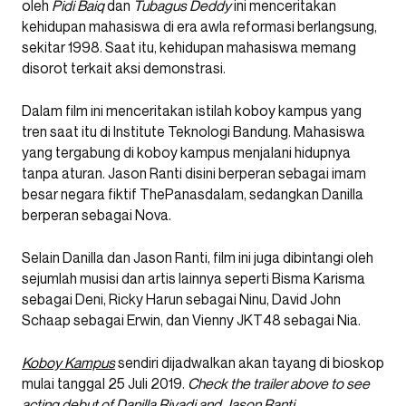
oleh
Pidi Baiq
dan
Tubagus Deddy
ini menceritakan
kehidupan mahasiswa di era awla reformasi berlangsung,
sekitar 1998. Saat itu, kehidupan mahasiswa memang
disorot terkait aksi demonstrasi.
Dalam film ini menceritakan istilah koboy kampus yang
tren saat itu di Institute Teknologi Bandung. Mahasiswa
yang tergabung di koboy kampus menjalani hidupnya
tanpa aturan. Jason Ranti disini berperan sebagai imam
besar negara fiktif ThePanasdalam, sedangkan Danilla
berperan sebagai Nova.
Selain Danilla dan Jason Ranti, film ini juga dibintangi oleh
sejumlah musisi dan artis lainnya seperti Bisma Karisma
sebagai Deni, Ricky Harun sebagai Ninu, David John
Schaap sebagai Erwin, dan Vienny JKT48 sebagai Nia.
Koboy Kampus
sendiri dijadwalkan akan tayang di bioskop
mulai tanggal 25 Juli 2019.
Check the trailer above to see
acting debut of Danilla Riyadi and Jason Ranti.