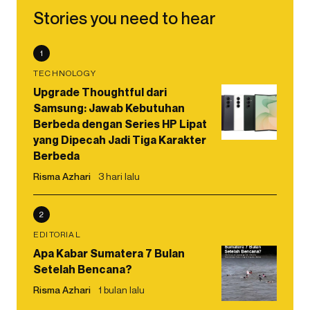
Stories you need to hear
1
TECHNOLOGY
Upgrade Thoughtful dari
Samsung: Jawab Kebutuhan
Berbeda dengan Series HP Lipat
yang Dipecah Jadi Tiga Karakter
Berbeda
Risma Azhari
3 hari lalu
2
EDITORIAL
Apa Kabar Sumatera 7 Bulan
Setelah Bencana?
Risma Azhari
1 bulan lalu