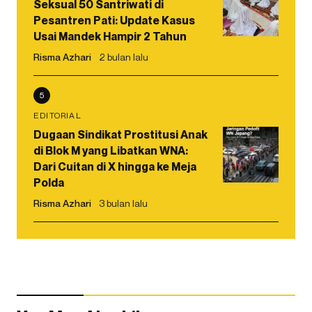
Seksual 50 Santriwati di
Pesantren Pati: Update Kasus
Usai Mandek Hampir 2 Tahun
Risma Azhari
2 bulan lalu
5
EDITORIAL
Dugaan Sindikat Prostitusi Anak
di Blok M yang Libatkan WNA:
Dari Cuitan di X hingga ke Meja
Polda
Risma Azhari
3 bulan lalu