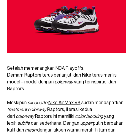
Setelah memenangkan NBA Playoffs,
Demam
Raptors
terus berlanjut, dan
Nike
terus merilis
model – model dengan
colorway
yang terinspirasi dari
Raptors.
Meskipun
silhouette
Nike Air Max 98
sudah mendapatkan
treatment colorway
Raptors, iterasi kedua
dari
colorway
Raptors ini memiliki
color blocking
yang
lebih
subtle
dan sederhana. Dengan
upper
putih berbahan
kulit dan
mesh
dengan aksen warna merah, hitam dan