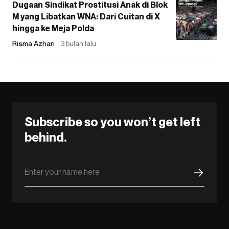
Dugaan Sindikat Prostitusi Anak di Blok
M yang Libatkan WNA: Dari Cuitan di X
hingga ke Meja Polda
Risma Azhari
3 bulan lalu
Subscribe so you won’t get left
behind.