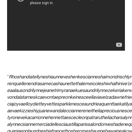
“
Rhoshandiatellyneshiaunneveshenkescianneshaimondrischly
renquellenendrasamecashaunettethalemeicoleshiwhalhinive’o
eaalausondrilynnejeanetrimyranaekuesaundrilynnezekeriaken
vondalatarneskcaevontaepreonkeinesceellaviavelzadawnefrie
ciajoyvaelloydietteyvettesparklenesceaundrieaquenttaekatily
aevaekizzieshiyjuanewandalecciannereneitheliapreciousnesce
tyronevekacarrionnehenriettaescecleonpatrarutheliacharsal
alynnecsiannemerciadellesciaustillaparissalondonveshadeneq
quaniaenglaundneshiafrancethosharomeshaunnehawaineakowe