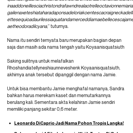
inaaddoneillesciachristondrafawndrealaotrelleoctavionnemiar
gailenaxeteshiataharadaponsadeloriakoentescacraigneckadel
ettesequioadaurilessiaquatandamerceddiamaebellecescajam
aetheodoradilcyana
,” tuturnya.
Nama itu sendiri ternyata baru merupakan bagian depan
saja dan masih ada nama tengah yaitu Koyaanisquatsiuth
Saking sulitnya untuk melafalkan
Rhoshandiatellyneshiaunneveshenk Koyaanisquatsiuth,
akhirnya anak tersebut dipanggil dengan nama Jamie.
Untuk bisa membantu Jamie menghafal namanya, Sandra
bahkan harus merekam kaset dan memutarkannya
berulang kali. Sementara akta kelahiran Jamie sendiri
memiliki panjang sekitar 0,6 meter.
Leonardo DiCaprio Jadi Nama Pohon Tropis Langka!