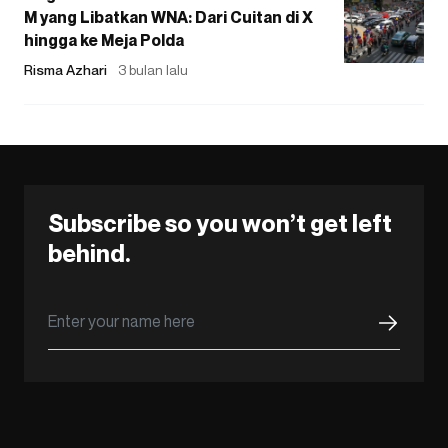
M yang Libatkan WNA: Dari Cuitan di X
hingga ke Meja Polda
Risma Azhari
3 bulan lalu
Subscribe so you won’t get left
behind.