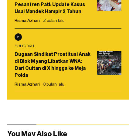
Pesantren Pati: Update Kasus
Usai Mandek Hampir 2 Tahun
Risma Azhari
2 bulan lalu
5
EDITORIAL
Dugaan Sindikat Prostitusi Anak
di Blok M yang Libatkan WNA:
Dari Cuitan di X hingga ke Meja
Polda
Risma Azhari
3 bulan lalu
You May Also Like