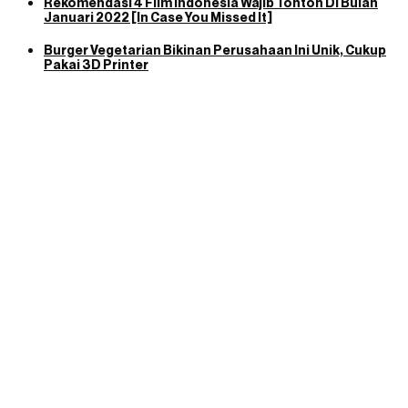
Rekomendasi 4 Film Indonesia Wajib Tonton Di Bulan
Januari 2022 [In Case You Missed It]
Burger Vegetarian Bikinan Perusahaan Ini Unik, Cukup
Pakai 3D Printer