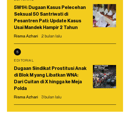
5W1H: Dugaan Kasus Pelecehan
Seksual 50 Santriwati di
Pesantren Pati: Update Kasus
Usai Mandek Hampir 2 Tahun
Risma Azhari
2 bulan lalu
5
EDITORIAL
Dugaan Sindikat Prostitusi Anak
di Blok M yang Libatkan WNA:
Dari Cuitan di X hingga ke Meja
Polda
Risma Azhari
3 bulan lalu