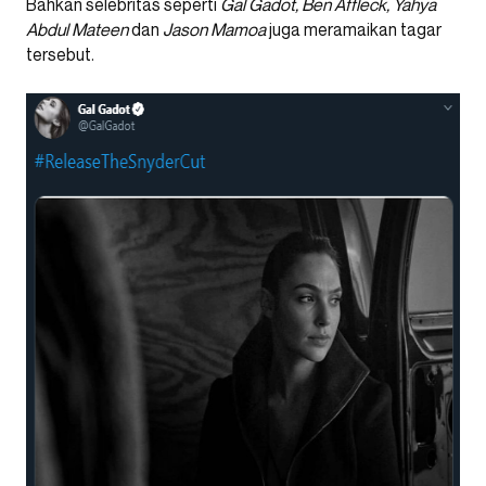
Bahkan selebritas seperti
Gal Gadot, Ben Affleck, Yahya
Abdul Mateen
dan
Jason Mamoa
juga meramaikan tagar
tersebut.