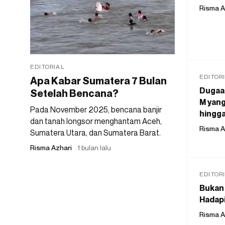
Risma A
EDITORIAL
EDITOR
Apa Kabar Sumatera 7 Bulan
Dugaan
Setelah Bencana?
M yang
Pada November 2025, bencana banjir
hingga
dan tanah longsor menghantam Aceh,
Risma A
Sumatera Utara, dan Sumatera Barat.
Risma Azhari
1 bulan lalu
EDITOR
Bukan 
Hadapi
Risma A