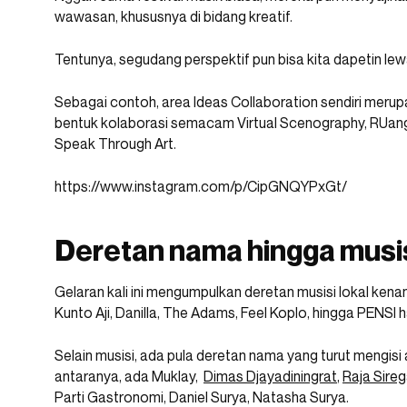
wawasan, khususnya di bidang kreatif.
Tentunya, segudang perspektif pun bisa kita dapetin le
Sebagai contoh, area Ideas Collaboration sendiri meru
bentuk kolaborasi semacam Virtual Scenography, RUang 
Speak Through Art.
https://www.instagram.com/p/CipGNQYPxGt/
Deretan nama hingga musis
Gelaran kali ini mengumpulkan deretan musisi lokal kenam
Kunto Aji, Danilla, The Adams, Feel Koplo, hingga PENSI h
Selain musisi, ada pula deretan nama yang turut mengisi 
antaranya, ada Muklay,
Dimas Djayadiningrat
,
Raja Sireg
Parti Gastronomi, Daniel Surya, Natasha Surya.