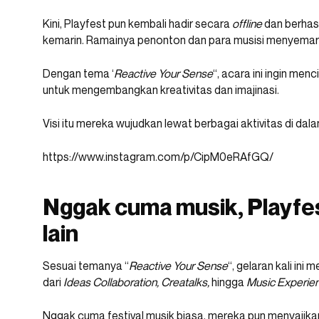
Kini, Playfest pun kembali hadir secara
offline
dan berhas
kemarin. Ramainya penonton dan para musisi menyemara
Dengan tema ‘
Reactive Your Sense
“, acara ini ingin me
untuk mengembangkan kreativitas dan imajinasi.
Visi itu mereka wujudkan lewat berbagai aktivitas di dal
https://www.instagram.com/p/CipM0eRAfGQ/
Nggak cuma musik, Playfe
lain
Sesuai temanya “
Reactive Your Sense
“, gelaran kali in
dari
Ideas Collaboration, Creatalks,
hingga
Music Experie
Nggak cuma festival musik biasa, mereka pun menyajik