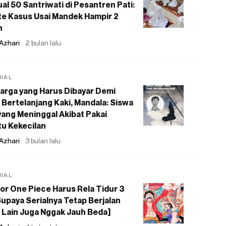
al 50 Santriwati di Pesantren Pati:
e Kasus Usai Mandek Hampir 2
n
Azhari
2 bulan lalu
RIAL
arga yang Harus Dibayar Demi
 Bertelanjang Kaki, Mandala: Siswa
ang Meninggal Akibat Pakai
u Kekecilan
Azhari
3 bulan lalu
RIAL
or One Piece Harus Rela Tidur 3
upaya Serialnya Tetap Berjalan
 Lain Juga Nggak Jauh Beda]