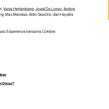
n,
Vania Herlambang
,
Jovial Da Lopez
,
Andovi
ing, Max Mandias, Aldo Giustino, dan Haydira
Music Experience bersama Cokiber.
akan
n Dinas?