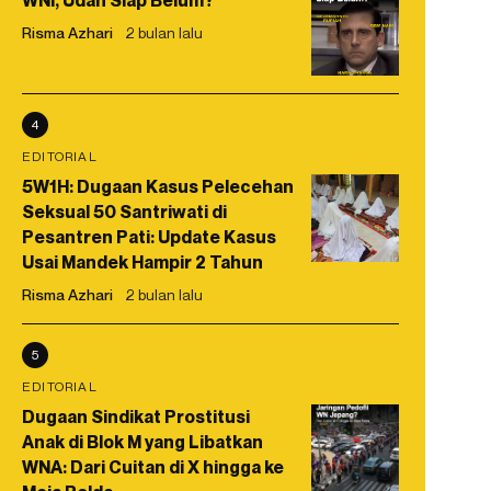
WNI, Udah Siap Belum?
Risma Azhari
2 bulan lalu
4
EDITORIAL
5W1H: Dugaan Kasus Pelecehan
Seksual 50 Santriwati di
Pesantren Pati: Update Kasus
Usai Mandek Hampir 2 Tahun
Risma Azhari
2 bulan lalu
5
EDITORIAL
Dugaan Sindikat Prostitusi
Anak di Blok M yang Libatkan
WNA: Dari Cuitan di X hingga ke