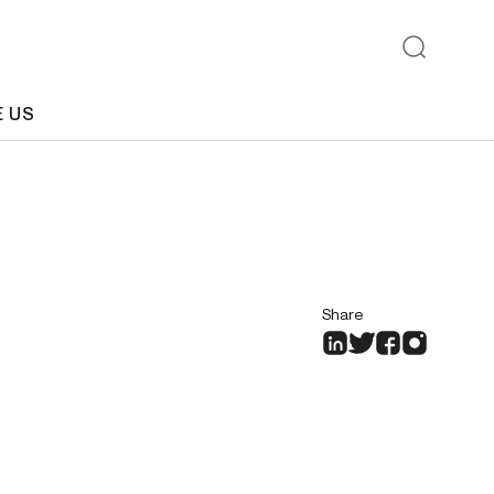
E US
Share