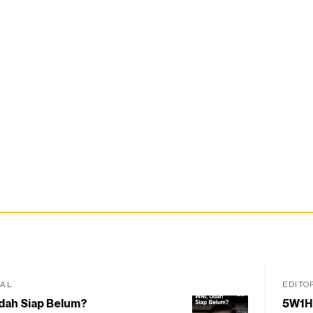
IAL
EDITO
dah Siap Belum?
5W1H