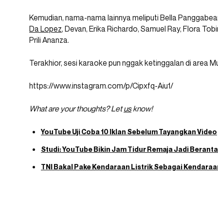
Kemudian, nama-nama lainnya meliputi Bella Panggabea
Da Lopez
, Devan, Erika Richardo, Samuel Ray, Flora Tob
Prili Ananza.
Terakhior, sesi karaoke pun nggak ketinggalan di area 
https://www.instagram.com/p/Cipxfq-Aiu1/
What are your thoughts? Let
us
know!
YouTube Uji Coba 10 Iklan Sebelum Tayangkan Video
Studi: YouTube Bikin Jam Tidur Remaja Jadi Berant
TNI Bakal Pake Kendaraan Listrik Sebagai Kendaraa