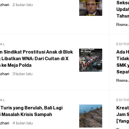
Seksu
zhari
2 bulan lalu
Updat
Tahu
Risma 
IAL
EDITO
 Sindikat Prostitusi Anak di Blok
Ada H
 Libatkan WNA: Dari Cuitan di X
Tidak
 ke Meja Polda
SMK y
Sepat
zhari
3 bulan lalu
Risma 
IAL
EDITO
Turis yang Berulah, Bali Lagi
Kreat
 Masalah Krisis Sampah
Jam S
[Yang
zhari
4 bulan lalu